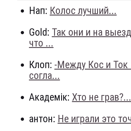
Нап:
Колос лучший...
Gold:
Так они и на выез
что ...
Клоп:
-Между Кос и Ток
согла...
Академік:
Хто не грав?..
антон:
Не играли это точн