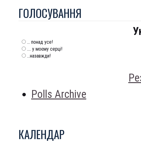
ГОЛОСУВАННЯ
У
... понад усе!
.... у моєму серці!
...назавжди!
Ре
Polls Archive
КАЛЕНДАР