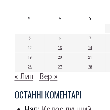
Пн
Вт
Ср
5
6
7
12
13
14
19
20
21
26
27
28
« Лип
Вер »
ОСТАННI КОМЕНТАРI
Нап:
Колос лучший...