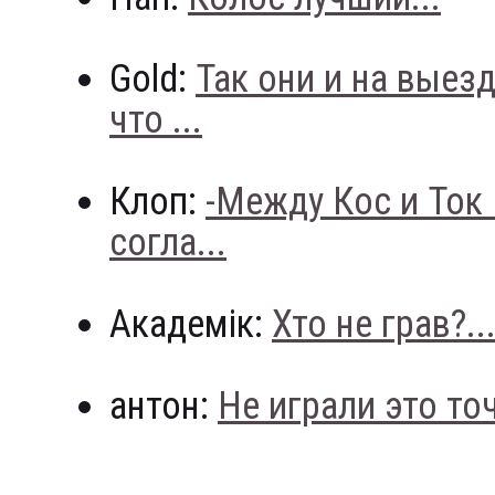
Gold:
Так они и на выез
что ...
Клоп:
-Между Кос и Ток
согла...
Академік:
Хто не грав?..
антон:
Не играли это точн