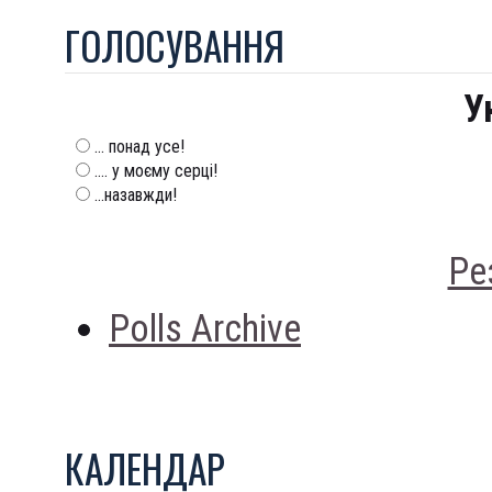
ГОЛОСУВАННЯ
У
... понад усе!
.... у моєму серці!
...назавжди!
Ре
Polls Archive
КАЛЕНДАР