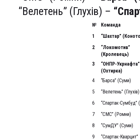
“Велетень” (Глухів) –
“Спар
№
Команда
1
“Шахтар” (Коното
2
“Локомотив”
(Кролевець)
3
“ОНПР-Укрнафта”
(Охтирка)
4
“Барса” (Суми)
5
“Велетень” (Глухів)
6
“Спартак-Сумбуд” 
7
“СМС” (Ромни)
8
“СумДУ” (Суми)
9
“Спартак-Кварцит”