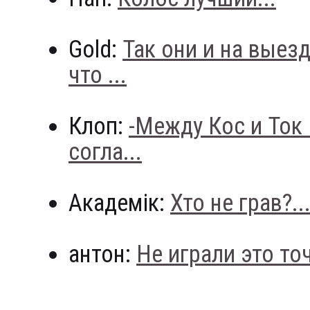
Gold:
Так они и на выез
что ...
Клоп:
-Между Кос и Ток
согла...
Академік:
Хто не грав?..
антон:
Не играли это точн