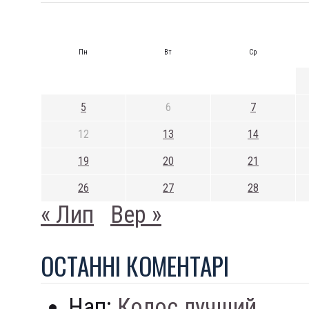
Пн
Вт
Ср
5
6
7
12
13
14
19
20
21
26
27
28
« Лип
Вер »
ОСТАННI КОМЕНТАРI
Нап:
Колос лучший...