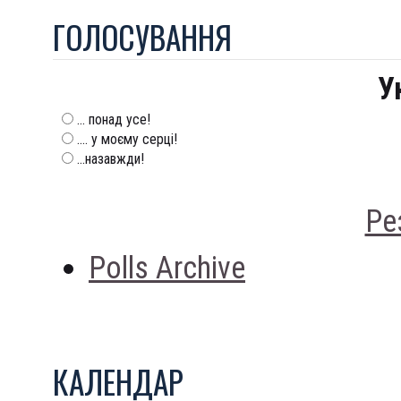
ГОЛОСУВАННЯ
У
... понад усе!
.... у моєму серці!
...назавжди!
Ре
Polls Archive
КАЛЕНДАР