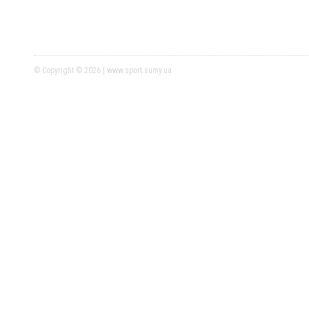
© Copyright © 2026 | www.sport.sumy.ua