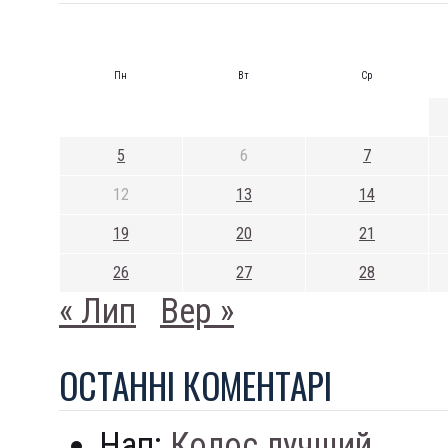
Пн
Вт
Ср
5
6
7
12
13
14
19
20
21
26
27
28
« Лип
Вер »
ОСТАННI КОМЕНТАРI
Нап:
Колос лучший...