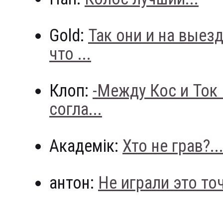
Gold:
Так они и на выез
что ...
Клоп:
-Между Кос и Ток
согла...
Академік:
Хто не грав?..
антон:
Не играли это точн