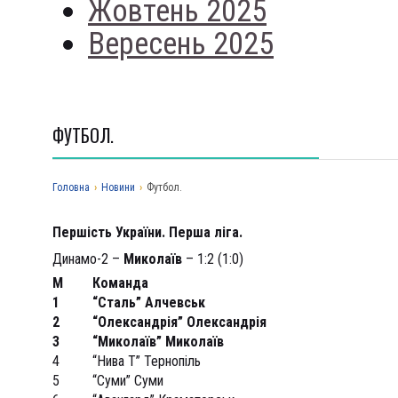
Жовтень 2025
Вересень 2025
ФУТБОЛ.
Головна
›
Новини
›
Футбол.
Першість України.
Перша ліга.
Динамо-2 –
Миколаїв
– 1:2 (1:0)
М
Команда
1
“Сталь” Алчевськ
2
“Олександрія” Олександрія
3
“Миколаїв” Миколаїв
4
“Нива Т” Тернопіль
5
“Суми” Суми