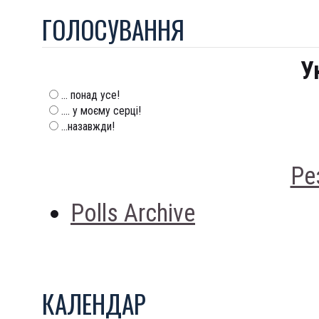
ГОЛОСУВАННЯ
У
... понад усе!
.... у моєму серці!
...назавжди!
Ре
Polls Archive
КАЛЕНДАР