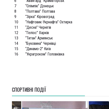
6
“Авангард” Краматорськ
7
“Олімпік” Донецьк
8
“Полтава” Полтава
9
“Зірка” Кіровоград
10
“Нафтовик-Укрнафта” Охтирка
11
“Десна” Чернігів
12
“Геліос” Харків
13
“Титан” Армянськ
14
“Буковина” Чернівці
15
“Динамо-2” Київ
16
“Украгроком” Головківка
СПОРТИВНI ПОДІЇ