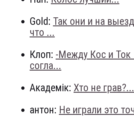
Gold:
Так они и на выез
что ...
Клоп:
-Между Кос и Ток
согла...
Академік:
Хто не грав?..
антон:
Не играли это точн