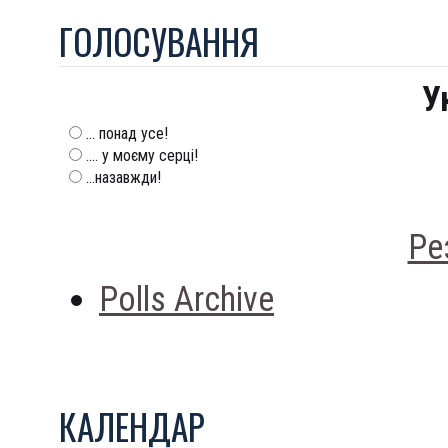
ГОЛОСУВАННЯ
У
... понад усе!
.... у моєму серці!
...назавжди!
Ре
Polls Archive
КАЛЕНДАР