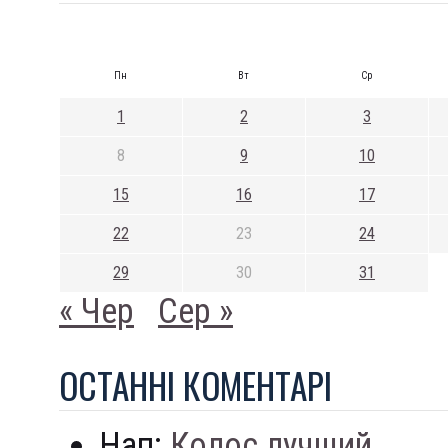
Пн
Вт
Ср
1
2
3
8
9
10
15
16
17
22
23
24
29
30
31
« Чер
Сер »
ОСТАННI КОМЕНТАРI
Нап:
Колос лучший...