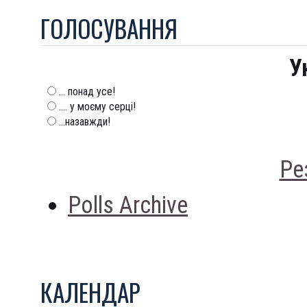
ГОЛОСУВАННЯ
У
... понад усе!
.... у моєму серці!
...назавжди!
Ре
Polls Archive
КАЛЕНДАР