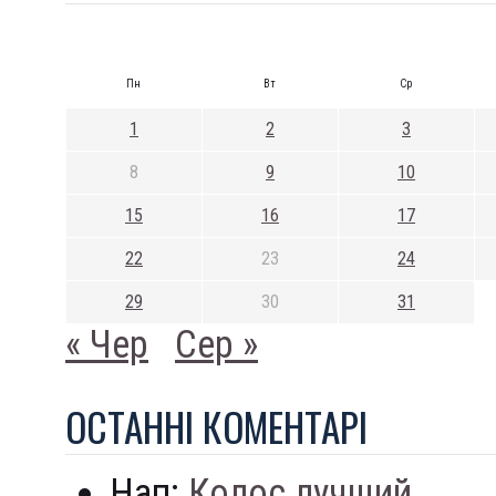
Пн
Вт
Ср
1
2
3
8
9
10
15
16
17
22
23
24
29
30
31
« Чер
Сер »
ОСТАННI КОМЕНТАРI
Нап:
Колос лучший...