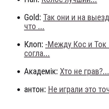
Gold:
Так они и на выез
что ...
Клоп:
-Между Кос и Ток
согла...
Академік:
Хто не грав?..
антон:
Не играли это точн