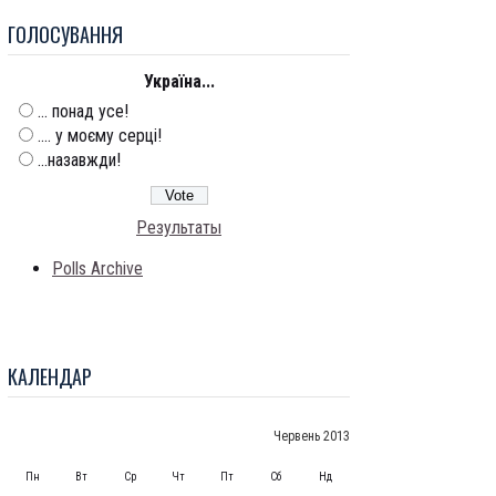
ГОЛОСУВАННЯ
Україна...
... понад усе!
.... у моєму серці!
...назавжди!
Результаты
Polls Archive
КАЛЕНДАР
Червень 2013
Пн
Вт
Ср
Чт
Пт
Сб
Нд