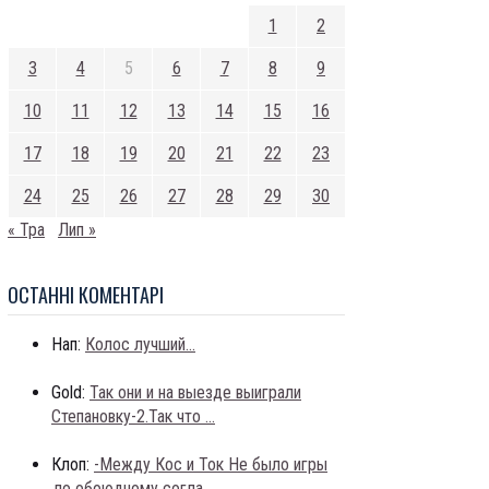
1
2
3
4
5
6
7
8
9
10
11
12
13
14
15
16
17
18
19
20
21
22
23
24
25
26
27
28
29
30
« Тра
Лип »
ОСТАННI КОМЕНТАРI
Нап:
Колос лучший...
Gold:
Так они и на выезде выиграли
Степановку-2.Так что ...
Клоп:
-Между Кос и Ток Не было игры
,по обоюдному согла...