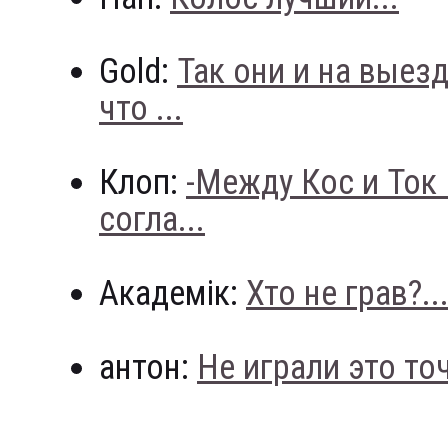
Gold:
Так они и на выез
что ...
Клоп:
-Между Кос и Ток
согла...
Академік:
Хто не грав?..
антон:
Не играли это точн