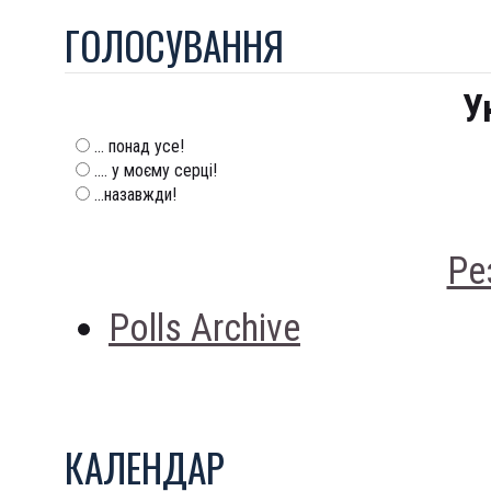
ГОЛОСУВАННЯ
У
... понад усе!
.... у моєму серці!
...назавжди!
Ре
Polls Archive
КАЛЕНДАР