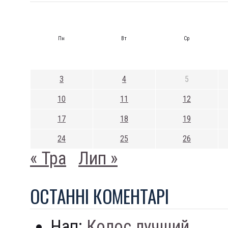
Пн
Вт
Ср
3
4
5
10
11
12
17
18
19
24
25
26
« Тра
Лип »
ОСТАННI КОМЕНТАРI
Нап:
Колос лучший...