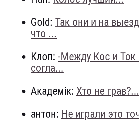
Gold:
Так они и на выез
что ...
Клоп:
-Между Кос и Ток
согла...
Академік:
Хто не грав?..
антон:
Не играли это точн