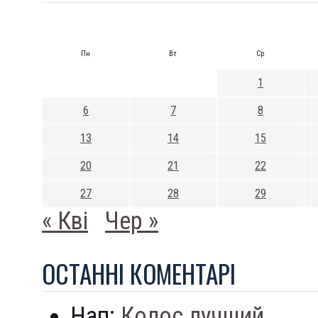
Пн
Вт
Ср
1
6
7
8
13
14
15
20
21
22
27
28
29
« Кві
Чер »
ОСТАННI КОМЕНТАРI
Нап:
Колос лучший...