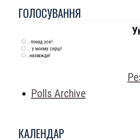
ГОЛОСУВАННЯ
У
... понад усе!
.... у моєму серці!
...назавжди!
Ре
Polls Archive
КАЛЕНДАР