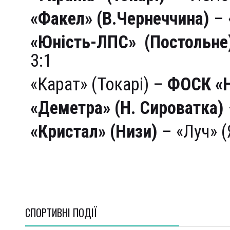
«Факел» (В.Чернеччина)
– 
«Юність-ЛПС» (Постольне
3:1
«Карат» (Токарі) –
ФОСК «Н
«Деметра» (Н. Сироватка)
«Кристал» (Низи)
– «Луч» (
СПОРТИВНI ПОДІЇ