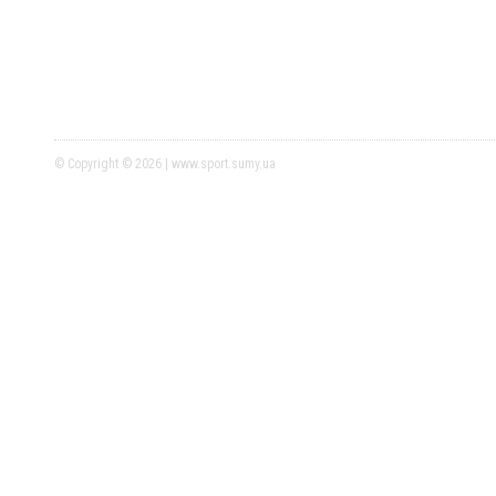
© Copyright © 2026 | www.sport.sumy.ua