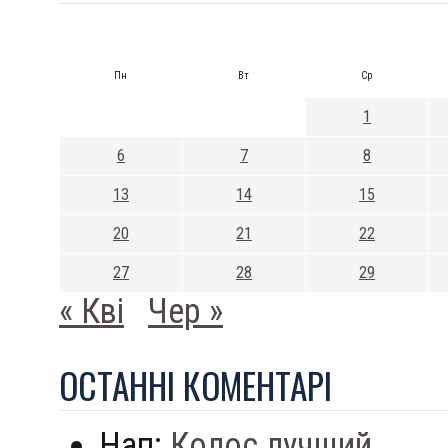
Пн
Вт
Ср
1
6
7
8
13
14
15
20
21
22
27
28
29
« Кві
Чер »
ОСТАННI КОМЕНТАРI
Нап:
Колос лучший...