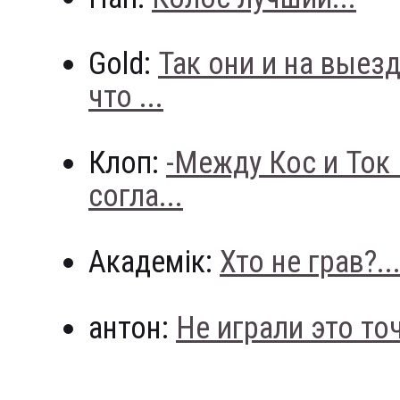
Gold:
Так они и на выез
что ...
Клоп:
-Между Кос и Ток
согла...
Академік:
Хто не грав?..
антон:
Не играли это точн