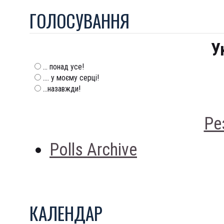
ГОЛОСУВАННЯ
У
... понад усе!
.... у моєму серці!
...назавжди!
Ре
Polls Archive
КАЛЕНДАР