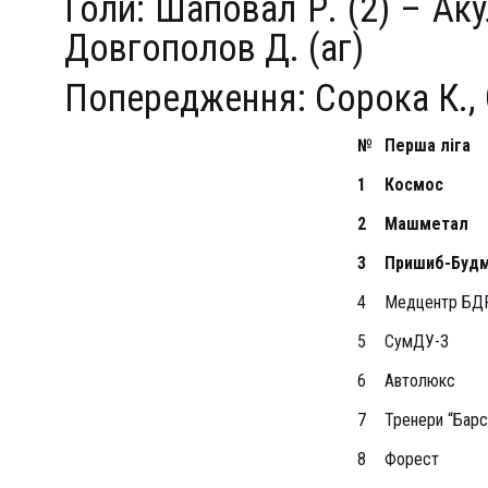
Голи: Шаповал Р. (2) – Акул
Довгополов Д. (аг)
Попередження: Сорока К.,
№
Перша ліга
1
Космос
2
Машметал
3
Пришиб-Буд
4
Медцентр БД
5
СумДУ-3
6
Автолюкс
7
Тренери “Барс
8
Форест