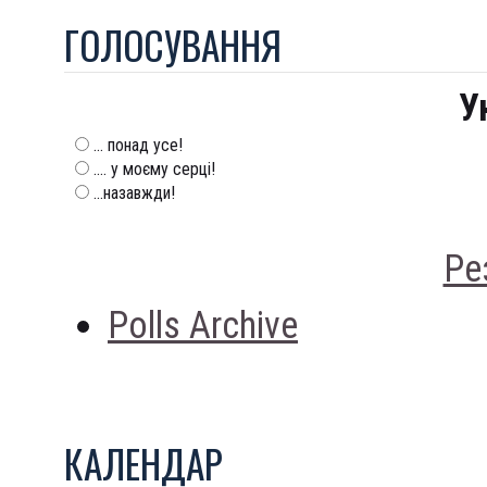
ГОЛОСУВАННЯ
У
... понад усе!
.... у моєму серці!
...назавжди!
Ре
Polls Archive
КАЛЕНДАР