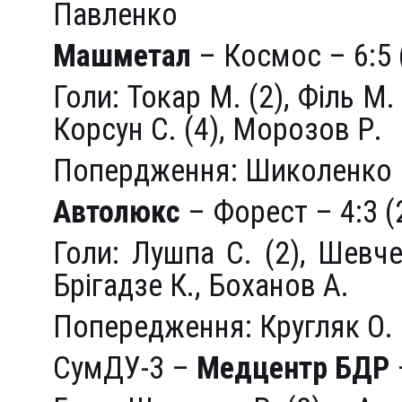
Павленко
Машметал
– Космос – 6:5 
Голи: Токар М. (2), Філь М.
Корсун С. (4), Морозов Р.
Попердження: Шиколенко 
Автолюкс
– Форест – 4:3 (
Голи: Лушпа С. (2), Шевче
Брігадзе К., Боханов А.
Попередження: Кругляк О.
СумДУ-3 –
Медцентр
БДР
–