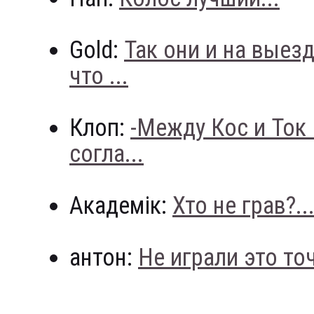
Gold:
Так они и на выез
что ...
Клоп:
-Между Кос и Ток
согла...
Академік:
Хто не грав?..
антон:
Не играли это точн