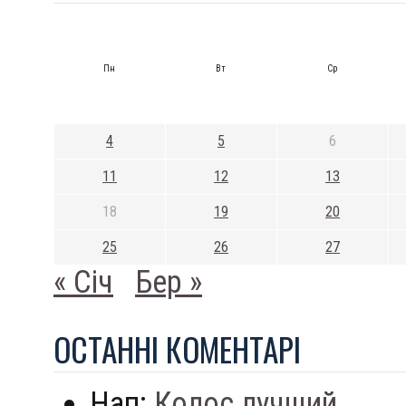
Пн
Вт
Ср
4
5
6
11
12
13
18
19
20
25
26
27
« Січ
Бер »
ОСТАННI КОМЕНТАРI
Нап:
Колос лучший...