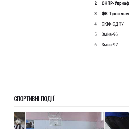
2
ОНПР-Укрнаф
3
ФК Тростяне
4
СКІФ-СДПУ
5
Зміна-96
6
Зміна-97
СПОРТИВНI ПОДІЇ