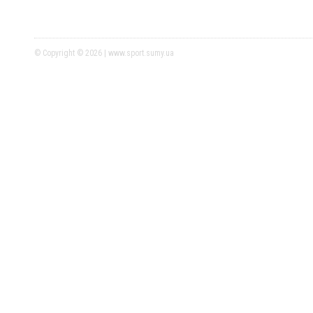
© Copyright © 2026 | www.sport.sumy.ua