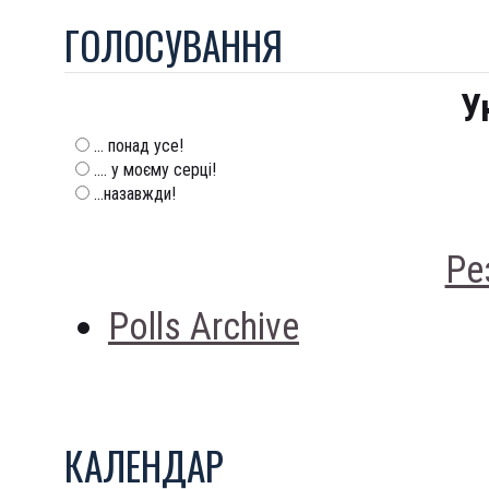
ГОЛОСУВАННЯ
У
... понад усе!
.... у моєму серці!
...назавжди!
Ре
Polls Archive
КАЛЕНДАР