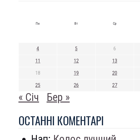
Пн
Вт
Ср
4
5
6
11
12
13
18
19
20
25
26
27
« Січ
Бер »
ОСТАННI КОМЕНТАРI
Нап:
Колос лучший...