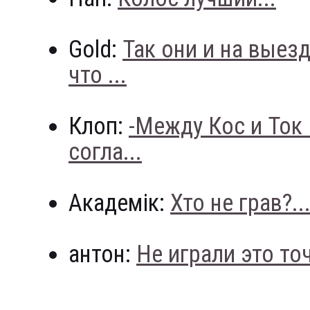
Gold:
Так они и на выез
что ...
Клоп:
-Между Кос и Ток
согла...
Академік:
Хто не грав?..
антон:
Не играли это точн