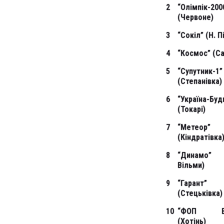
2
“Олімпік-200
(Червоне)
3
“Сокіл” (Н. 
4
“Космос” (С
5
“Супутник-1”
(Степанівка)
6
“Україна-Буд
(Токарі)
7
“Метеор”
(Кіндратівка
8
“Динамо”
Вільми)
9
“Гарант”
(Стецьківка)
10
“ФОП Во
(Хотінь)