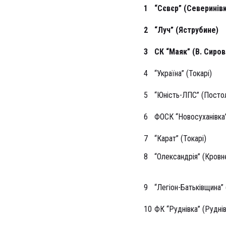
1
“Сєвєр” (Северинівк
2
“Луч” (Яструбине)
3
СК “Маяк” (В. Сиров
4
“Україна” (Токарі)
5
“Юність-ЛПС” (Посто
6
ФОСК “Новосуханівка
7
“Карат” (Токарі)
8
“Олександрія” (Кровн
9
“Легіон-Батьківщина”
10
ФК “Руднівка” (Руднів