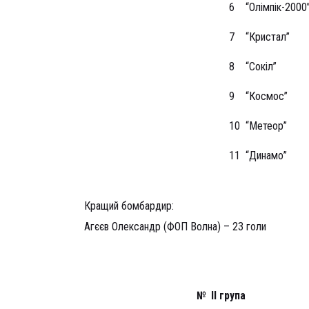
6
“Олімпік-2000
7
“Кристал”
8
“Сокіл”
9
“Космос”
10
“Метеор”
11
“Динамо”
Кращий бомбардир:
Агєєв Олександр (ФОП Волна) – 23 голи
№
ІІ група