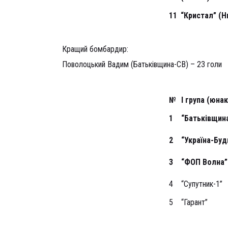
11
“Кристал” (Н
Кращий бомбардир:
Поволоцький Вадим (Батьківщина-СВ) – 23 голи
№
І група (юнак
1
“Батьківщин
2
“Україна-Бу
3
“ФОП Волна”
4
“Супутник-1”
5
“Гарант”