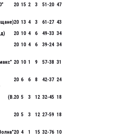
0”
20
15
2
3
51-20
47
Піщане)
20
13
4
3
61-27
43
ад)
20
10
4
6
49-33
34
20
10
4
6
39-24
34
макс”
20
10
1
9
57-38
31
20
6
6
8
42-37
24
)
 (В.
20
5
3
12
32-45
18
20
5
3
12
27-59
18
лна”
20
4
1
15
32-76
10