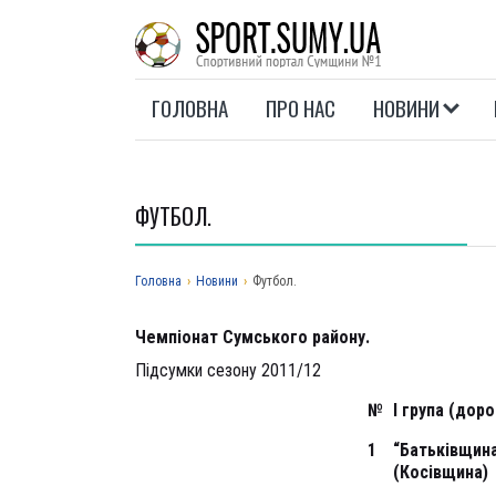
ГОЛОВНА
ПРО НАС
НОВИНИ
ФУТБОЛ.
Головна
›
Новини
›
Футбол.
Чемпіонат
Сумськ
ого
район
у.
Підсумки сезону 2011/12
№
І група (доро
1
“Батьківщин
(Косівщина)