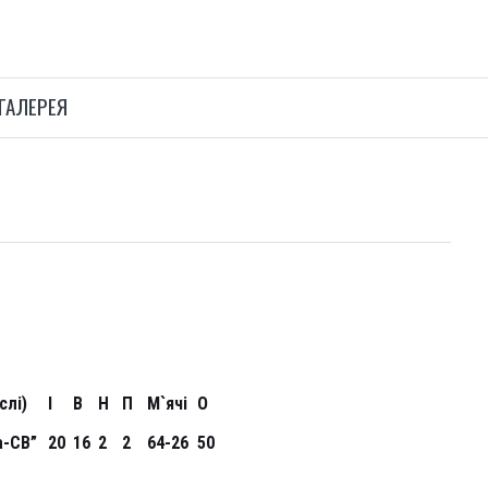
ГАЛЕРЕЯ
слі)
І
В
Н
П
М`ячі
О
а-СВ”
20
16
2
2
64-26
50