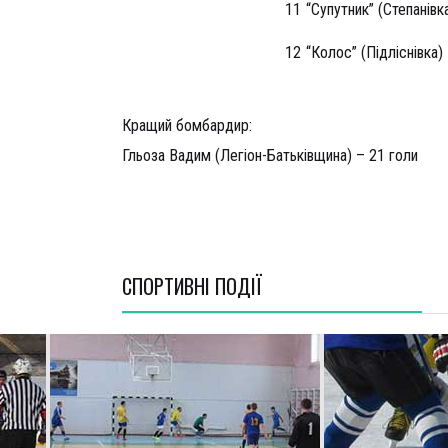
11
“Супутник” (Степанівк
12
“Колос” (Підліснівка)
Кращий бомбардир:
Гльоза Вадим (Легіон-Батьківщина) – 21 голи
СПОРТИВНI ПОДІЇ