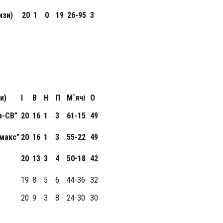
изи)
20
1
0
19
26-95
3
и)
І
В
Н
П
М`ячі
О
а-СВ”
20
16
1
3
61-15
49
дмакс”
20
16
1
3
55-22
49
20
13
3
4
50-18
42
19
8
5
6
44-36
32
20
9
3
8
24-30
30