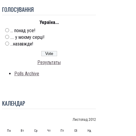
ГОЛОСУВАННЯ
Україна...
... понад усе!
.... у моєму серці!
...назавжди!
Результаты
Polls Archive
КАЛЕНДАР
Листопад 2012
Пн
Вт
Ср
Чт
Пт
Сб
Нд