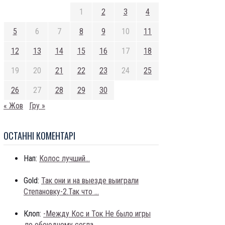
1
2
3
4
5
6
7
8
9
10
11
12
13
14
15
16
17
18
19
20
21
22
23
24
25
26
27
28
29
30
« Жов
Гру »
ОСТАННI КОМЕНТАРI
Нап:
Колос лучший...
Gold:
Так они и на выезде выиграли
Степановку-2.Так что ...
Клоп:
-Между Кос и Ток Не было игры
,по обоюдному согла...