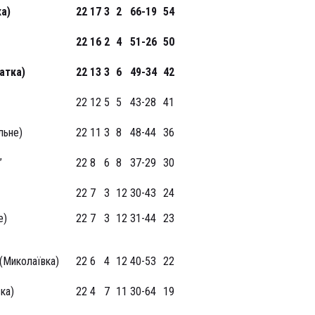
а)
22
17
3
2
66-19
54
22
16
2
4
51-26
50
атка)
22
13
3
6
49-34
42
22
12
5
5
43-28
41
льне)
22
11
3
8
48-44
36
”
22
8
6
8
37-29
30
22
7
3
12
30-43
24
е)
22
7
3
12
31-44
23
 (Миколаївка)
22
6
4
12
40-53
22
ка)
22
4
7
11
30-64
19