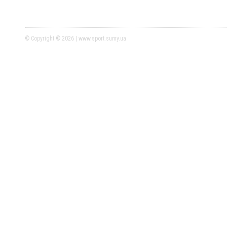
© Copyright © 2026 | www.sport.sumy.ua