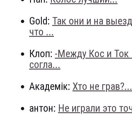
Gold:
Так они и на выез
что ...
Клоп:
-Между Кос и Ток
согла...
Академік:
Хто не грав?..
антон:
Не играли это точн