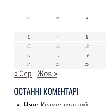
Пн
Вт
Ср
3
4
5
10
11
12
17
18
19
24
25
26
« Сер
Жов »
ОСТАННI КОМЕНТАРI
Нап:
Колос лучший...