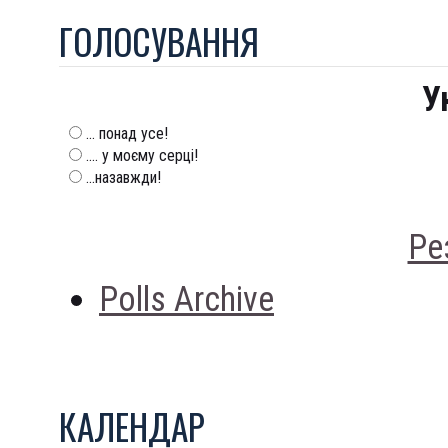
ГОЛОСУВАННЯ
У
... понад усе!
.... у моєму серці!
...назавжди!
Ре
Polls Archive
КАЛЕНДАР