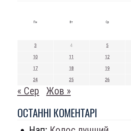
Пн
Вт
Ср
3
4
5
10
11
12
17
18
19
24
25
26
« Сер
Жов »
ОСТАННI КОМЕНТАРI
Нап:
Колос лучший...