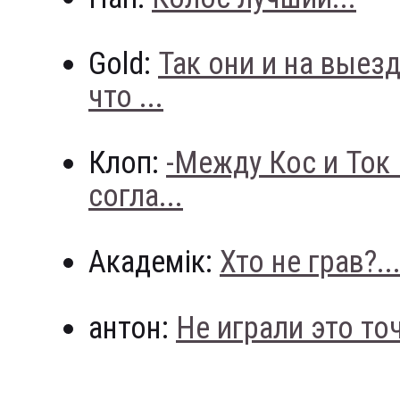
Gold:
Так они и на выез
что ...
Клоп:
-Между Кос и Ток
согла...
Академік:
Хто не грав?..
антон:
Не играли это точн