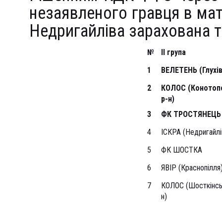
незаявленого гравця в матч
Недригайліва зарахована т
№
ІІ група
1
ВЕЛЕТЕНЬ (Глухів
2
КОЛОС (Конотоп
р-н)
3
ФК ТРОСТЯНЕЦЬ
4
ІСКРА (Недригайлі
5
ФК ШОСТКА
6
ЯВІР (Краснопілля
7
КОЛОС (Шосткінсь
н)