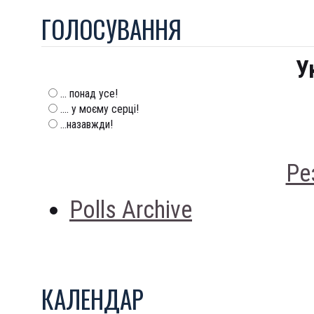
ГОЛОСУВАННЯ
У
... понад усе!
.... у моєму серці!
...назавжди!
Ре
Polls Archive
КАЛЕНДАР