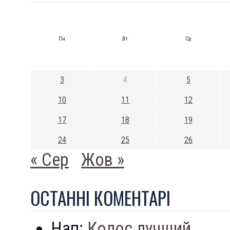
Пн
Вт
Ср
3
4
5
10
11
12
17
18
19
24
25
26
« Сер
Жов »
ОСТАННI КОМЕНТАРI
Нап:
Колос лучший...