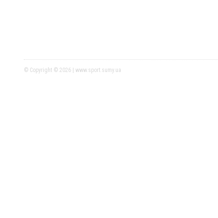
© Copyright © 2026 | www.sport.sumy.ua