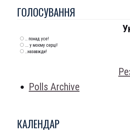
ГОЛОСУВАННЯ
У
... понад усе!
.... у моєму серці!
...назавжди!
Ре
Polls Archive
КАЛЕНДАР