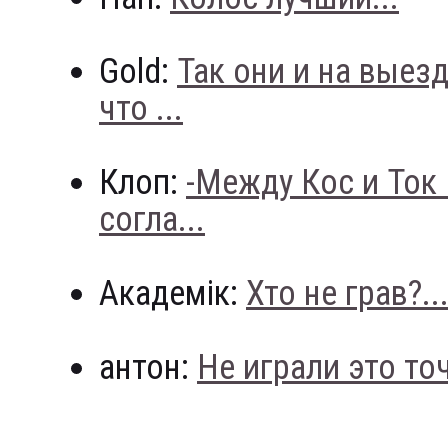
Gold:
Так они и на выез
что ...
Клоп:
-Между Кос и Ток
согла...
Академік:
Хто не грав?..
антон:
Не играли это точн