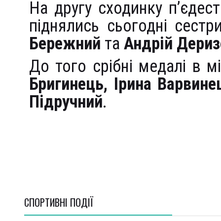
На другу сходинку п’єдес
піднялись сьогодні сест
Бережний
та
Андрій Дери
До того срібні медалі в м
Бригинець
,
Ірина Варвине
Підручний
.
СПОРТИВНI ПОДІЇ