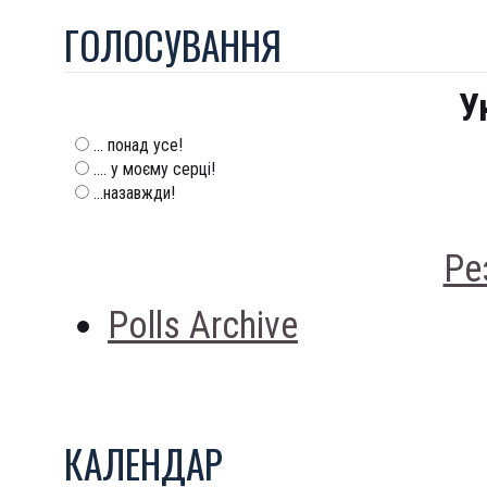
ГОЛОСУВАННЯ
У
... понад усе!
.... у моєму серці!
...назавжди!
Ре
Polls Archive
КАЛЕНДАР