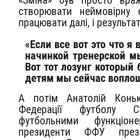
«Зміна» був просто вра
створювати неймовірну 
працювати далі, і результ
«Если все вот это что я
начинкой тренерской м
Вот тот лозунг который
детям мы сейчас вопло
А потім Анатолій Конь
Федерації футболу 
футбольними функціо
президенти ФФУ през