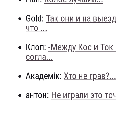
Gold:
Так они и на выез
что ...
Клоп:
-Между Кос и Ток
согла...
Академік:
Хто не грав?..
антон:
Не играли это точн