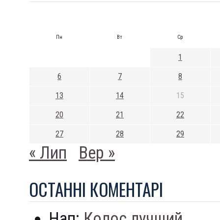
Пн
Вт
Ср
1
6
7
8
13
14
15
20
21
22
27
28
29
« Лип
Вер »
ОСТАННI КОМЕНТАРI
Нап:
Колос лучший...