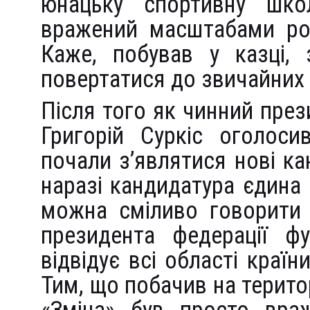
юнацьку спортивну шко
вражений масштабами роз
Каже, побував у казці, 
повертатися до звичайних
Після того як чинний през
Григорій Суркіс оголоси
почали з’являтися нові к
наразі кандидатура єдина 
можна сміливо говорити 
президента федерації фу
відвідує всі області країн
Тим, що побачив на терито