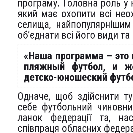
програму. Головна роль у 
який має охопити всі неох
селища, найпопулярнішим
об’єднати всі його види та
«Наша программа – это 
пляжный футбол, и ж
детско-юношеский футб
Одначе, щоб здійснити ту
себе футбольний чиновник
ланок федерації та, на
співпраця обласних федерац