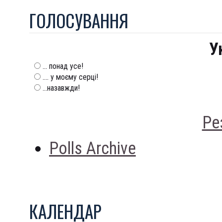
ГОЛОСУВАННЯ
У
... понад усе!
.... у моєму серці!
...назавжди!
Ре
Polls Archive
КАЛЕНДАР