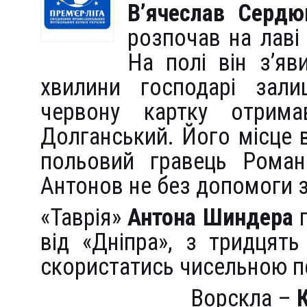
В’ячеслав Сердю
розпочав на лаві
На полі він з’яв
хвилини господарі зал
червону картку отрима
Долганський. Його місце 
польовий гравець Роман
Антонов не без допомоги з
«Таврія»
Антона Шиндера
п
від «Дніпра», з тридцять
скористатись чисельною пе
Ворскла –