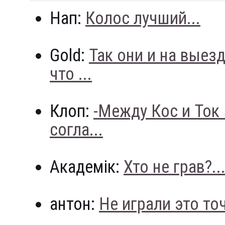
Нап:
Колос лучший...
Gold:
Так они и на выез
что ...
Клоп:
-Между Кос и Ток
согла...
Академік:
Хто не грав?..
антон:
Не играли это точн