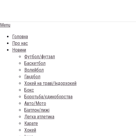
Menu
Головна
Про нас
Новини
Футбол/футзал
Баскетбол
Волейбол
Гандбол
Хокей на травi/Iндорхокей
Бокс
Боротьба/єдиноборства
Авто/Мото
Біатлон/лижі
Легка атлетика
Карате
Хокей