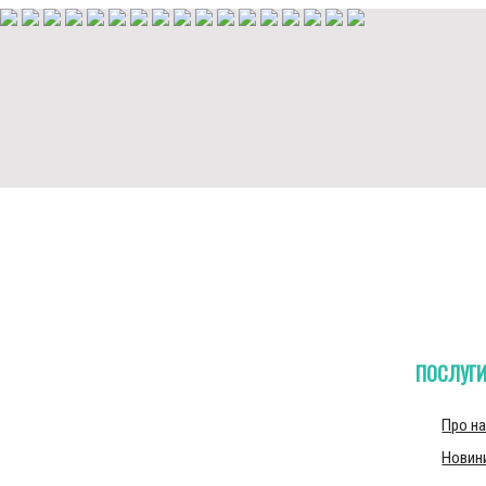
ПОСЛУГ
Про н
Новин