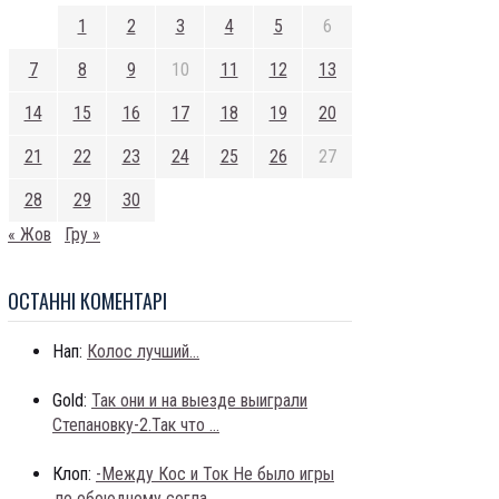
1
2
3
4
5
6
7
8
9
10
11
12
13
14
15
16
17
18
19
20
21
22
23
24
25
26
27
28
29
30
« Жов
Гру »
ОСТАННI КОМЕНТАРI
Нап:
Колос лучший...
Gold:
Так они и на выезде выиграли
Степановку-2.Так что ...
Клоп:
-Между Кос и Ток Не было игры
,по обоюдному согла...