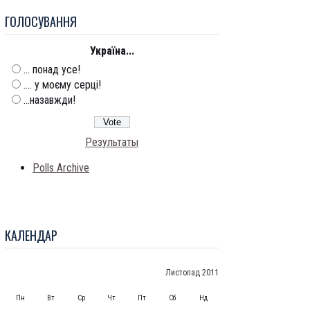
ГОЛОСУВАННЯ
Україна...
... понад усе!
.... у моєму серці!
...назавжди!
Результаты
Polls Archive
КАЛЕНДАР
Листопад 2011
Пн
Вт
Ср
Чт
Пт
Сб
Нд