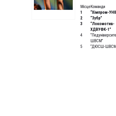
Місце
Команди
1
“Хімпром-УНІ
2
“Зубр”
3
“Локомотив-
ХДВУФК-1”
4
“Педуніверсите
ШВСМ”
5
“ДЮСШ-ШВСМ