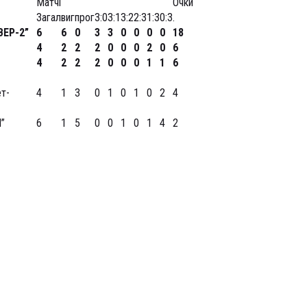
Матчі
Очки
Загал
виг
прог
3:0
3:1
3:2
2:3
1:3
0:3
.
ВЕР-2”
6
6
0
3
3
0
0
0
0
18
4
2
2
2
0
0
0
2
0
6
4
2
2
2
0
0
0
1
1
6
т-
4
1
3
0
1
0
1
0
2
4
”
6
1
5
0
0
1
0
1
4
2