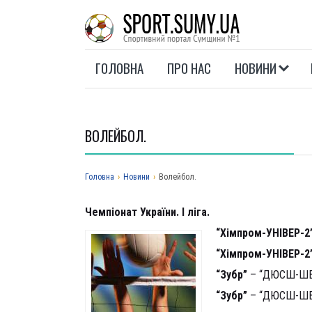
ГОЛОВНА
ПРО НАС
НОВИНИ
ВОЛЕЙБОЛ.
Головна
›
Новини
›
Волейбол.
Чемпіонат України. І ліга.
“Хімпром-УНІВЕР-2
“Хімпром-УНІВЕР-2
“Зубр”
– “ДЮСШ-ШВСМ”
“Зубр”
– “ДЮСШ-ШВСМ”