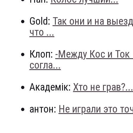
Gold:
Так они и на выез
что ...
Клоп:
-Между Кос и Ток
согла...
Академік:
Хто не грав?..
антон:
Не играли это точн