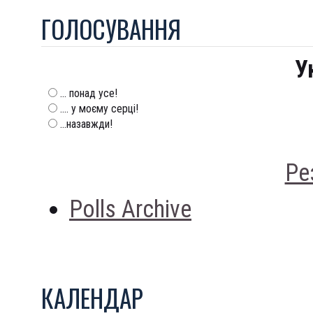
ГОЛОСУВАННЯ
У
... понад усе!
.... у моєму серці!
...назавжди!
Ре
Polls Archive
КАЛЕНДАР