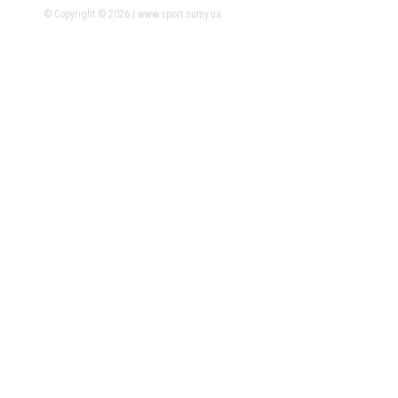
© Copyright © 2026 | www.sport.sumy.ua