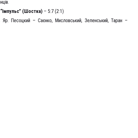
нців.
–
“Імпульс” (Шостка)
– 5:7 (2:1)
 Яр. Песоцкий – Саєнко, Мисловський, Зеленський, Таран –