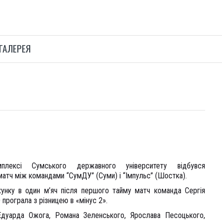
ГАЛЕРЕЯ
плексі Сумського державного університету відбувся
матч між командами “СумДУ” (Суми) і “Імпульс” (Шостка).
унку в один м’яч після першого тайму матч команда Сергія
рограла з різницею в «мінус 2».
Едуарда Ожога, Романа Зеленського, Ярослава Песоцького,