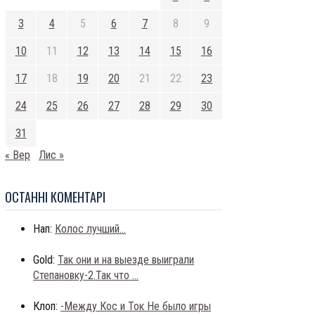
3
4
5
6
7
8
9
10
11
12
13
14
15
16
17
18
19
20
21
22
23
24
25
26
27
28
29
30
31
« Вер
Лис »
ОСТАННI КОМЕНТАРI
Нап:
Колос лучший...
Gold:
Так они и на выезде выиграли
Степановку-2.Так что ...
Клоп:
-Между Кос и Ток Не было игры