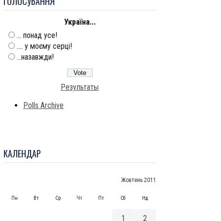
ГОЛОСУВАННЯ
Україна...
... понад усе!
.... у моєму серці!
...назавжди!
Результаты
Polls Archive
КАЛЕНДАР
Жовтень 2011
Пн
Вт
Ср
Чт
Пт
Сб
Нд
1
2