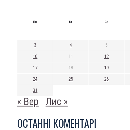
Пн
Вт
Ср
3
4
5
10
11
12
17
18
19
24
25
26
31
« Вер
Лис »
ОСТАННI КОМЕНТАРI