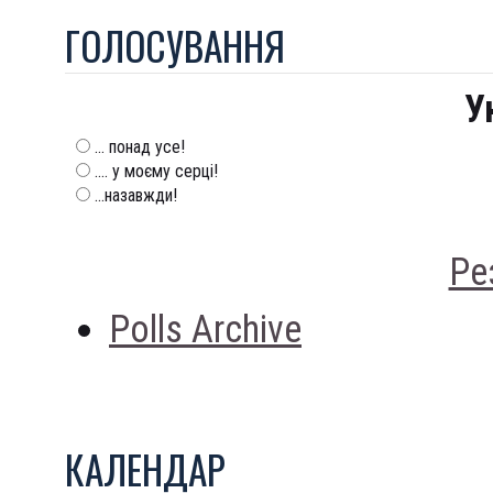
ГОЛОСУВАННЯ
У
... понад усе!
.... у моєму серці!
...назавжди!
Ре
Polls Archive
КАЛЕНДАР