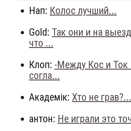
Нап:
Колос лучший...
Gold:
Так они и на выез
что ...
Клоп:
-Между Кос и Ток
согла...
Академік:
Хто не грав?..
антон:
Не играли это точн