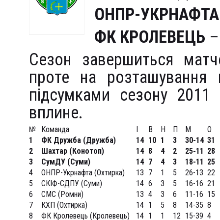
ОНПР-УКРНАФТА
ФК КРОЛЕВЕЦЬ
–
Сезон завершиться матч
проте на розташування к
підсумками сезону 2011 
вплине.
№
Команда
І
В
Н
П
М
О
1
ФК Дружба (Дружба)
14
10
1
3
30-14
31
2
Шахтар (Конотоп)
14
8
4
2
25-11
28
3
СумДУ (Суми)
14
7
4
3
18-11
25
4
ОНПР-Укрнафта (Охтирка)
13
7
1
5
26-13
22
5
СКІФ-СДПУ (Суми)
14
6
3
5
16-16
21
6
СМС (Ромни)
13
4
3
6
11-16
15
7
КХП (Охтирка)
14
1
5
8
14-35
8
8
ФК Кролевець (Кролевець)
14
1
1
12
15-39
4