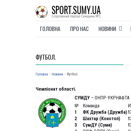
ГОЛОВНА
ПРО НАС
НОВИНИ
ФУТБОЛ.
Головна
›
Новини
›
Футбол.
Чемпіонат області.
СУМДУ
– ОНПР-УКРНАФТА –
№
Команда
И
1
ФК Дружба (Дружба)
1
2
Шахтар (Конотоп)
1
3
СумДУ (Суми)
1