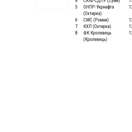
4
СКІФ-СДПУ (Суми)
1
5
ОНПР-Укрнафта
1
(Охтирка)
6
СМС (Ромни)
1
7
КХП (Охтирка)
1
8
ФК Кролевець
1
(Кролевець)