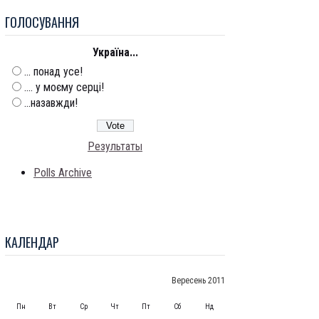
ГОЛОСУВАННЯ
Україна...
... понад усе!
.... у моєму серці!
...назавжди!
Результаты
Polls Archive
КАЛЕНДАР
Вересень 2011
Пн
Вт
Ср
Чт
Пт
Сб
Нд