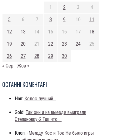
1
2
3
4
5
6
7
8
9
10
11
12
13
14
15
16
17
18
19
20
21
22
23
24
25
26
27
28
29
30
« Сер
Жов »
ОСТАННI КОМЕНТАРI
Нап:
Колос лучший...
Gold:
Так они и на выезде выиграли
Степановку-2.Так что ...
Клоп:
-Между Кос и Ток Не было игры
,по обоюдному согла...