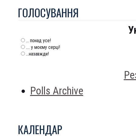
ГОЛОСУВАННЯ
У
... понад усе!
.... у моєму серці!
...назавжди!
Ре
Polls Archive
КАЛЕНДАР