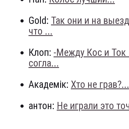
Gold:
Так они и на выез
что ...
Клоп:
-Между Кос и Ток
согла...
Академік:
Хто не грав?..
антон:
Не играли это точн