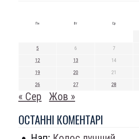
Пн
Вт
Ср
5
6
7
12
13
14
19
20
21
26
27
28
« Сер
Жов »
ОСТАННI КОМЕНТАРI
Нап:
Колос лучший...