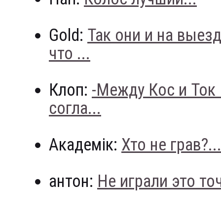
Gold:
Так они и на выез
что ...
Клоп:
-Между Кос и Ток
согла...
Академік:
Хто не грав?..
антон:
Не играли это точн