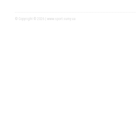
© Copyright © 2026 | www.sport.sumy.ua