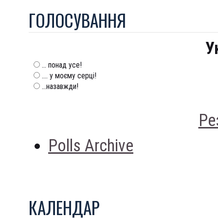
ГОЛОСУВАННЯ
У
... понад усе!
.... у моєму серці!
...назавжди!
Ре
Polls Archive
КАЛЕНДАР