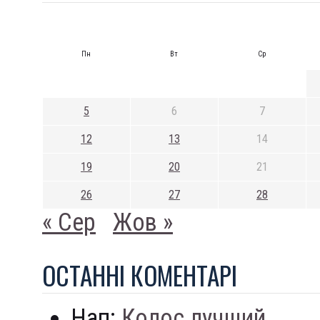
Пн
Вт
Ср
5
6
7
12
13
14
19
20
21
26
27
28
« Сер
Жов »
ОСТАННI КОМЕНТАРI
Нап:
Колос лучший...