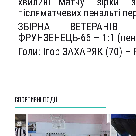
хвилині матчу “зірки” з
післяматчевих пенальті пе
ЗБІРНА ВЕТЕРАНІВ
ФРУНЗЕНЕЦЬ-66 – 1:1 (пен 
Голи: Ігор ЗАХАРЯК (70) 
СПОРТИВНI ПОДІЇ