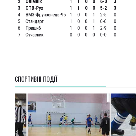
2
Олімпік
1
1
0
0
6-0
3
3
СТВ-Рух
1
1
0
0
5-2
3
4
ВМЗ-Фрунзенець-95
1
0
0
1
2-5
0
5
Стандарт
1
0
0
1
0-6
0
6
Пришиб
1
0
0
1
2-9
0
7
Сучасник
0
0
0
0
0-0
0
СПОРТИВНI ПОДІЇ