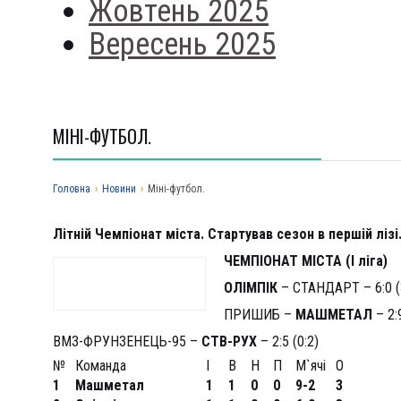
Жовтень 2025
Вересень 2025
МІНІ-ФУТБОЛ.
Головна
›
Новини
›
Міні-футбол.
Літній Чемпіонат міста. Стартував сезон в першій лізі
ЧЕМПІОНАТ МІСТА (І ліга)
ОЛІМПІК
– СТАНДАРТ – 6:0 (
ПРИШИБ –
МАШМЕТАЛ
– 2:9
ВМЗ-ФРУНЗЕНЕЦЬ-95 –
СТВ-РУХ
– 2:5 (0:2)
№
Команда
І
В
Н
П
М`ячі
О
1
Машметал
1
1
0
0
9-2
3