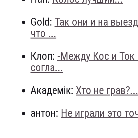
Gold:
Так они и на выез
что ...
Клоп:
-Между Кос и Ток
согла...
Академік:
Хто не грав?..
антон:
Не играли это точн