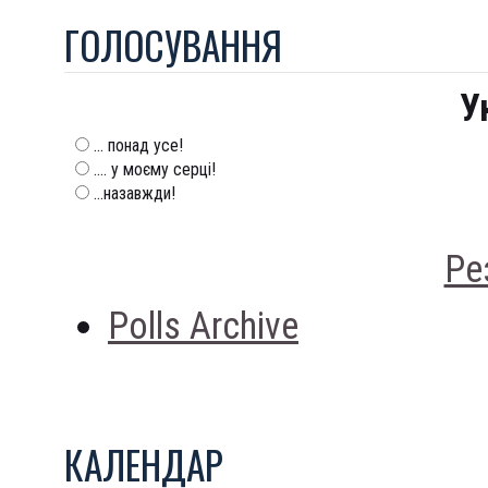
ГОЛОСУВАННЯ
У
... понад усе!
.... у моєму серці!
...назавжди!
Ре
Polls Archive
КАЛЕНДАР