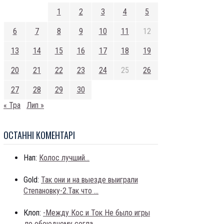
1
2
3
4
5
6
7
8
9
10
11
12
13
14
15
16
17
18
19
20
21
22
23
24
25
26
27
28
29
30
« Тра
Лип »
ОСТАННI КОМЕНТАРI
Нап:
Колос лучший...
Gold:
Так они и на выезде выиграли
Степановку-2.Так что ...
Клоп:
-Между Кос и Ток Не было игры
,по обоюдному согла...