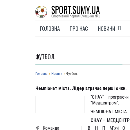
ГОЛОВНА
ПРО НАС
НОВИНИ
ФУТБОЛ.
Головна
›
Новини
›
Футбол.
Чемпіонат міста. Лідер втрачає перші очки.
“СНАУ” програюч
“Медцентром”.
ЧЕМПІОНАТ МІСТА
СНАУ
– МЕДЦЕНТР-
№
Команда
І
В
Н
П
М`ячі
О