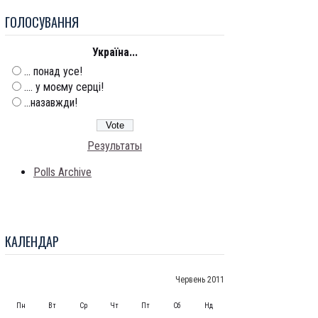
ГОЛОСУВАННЯ
Україна...
... понад усе!
.... у моєму серці!
...назавжди!
Результаты
Polls Archive
КАЛЕНДАР
Червень 2011
Пн
Вт
Ср
Чт
Пт
Сб
Нд