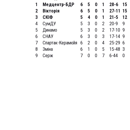
1
Медцентр-БДР
6
5
0
1
28-6
15
2
Вікторія
6
5
0
1
27-11
15
3
СКІФ
5
4
0
1
21-5
12
4
СумДУ
5
3
0
2
20-9
9
5
Динамо
5
3
0
2
17-10
9
6
СНАУ
6
3
0
3
17-14
9
7
Спартак-Керамєйя
6
2
0
4
25-29
6
8
Зміна
6
1
0
5
15-48
3
9
Серж
7
0
0
7
6-44
0