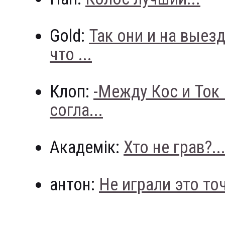
Gold:
Так они и на выез
что ...
Клоп:
-Между Кос и Ток
согла...
Академік:
Хто не грав?..
антон:
Не играли это точн