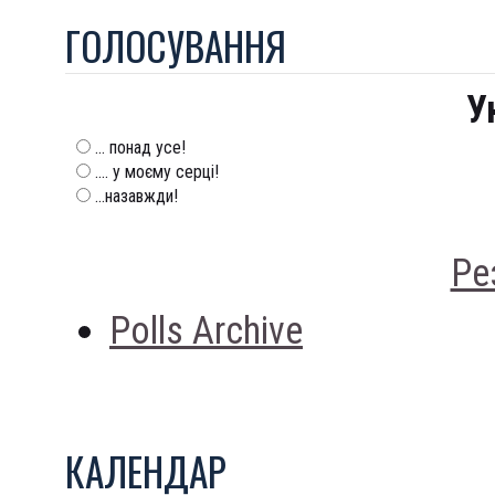
ГОЛОСУВАННЯ
У
... понад усе!
.... у моєму серці!
...назавжди!
Ре
Polls Archive
КАЛЕНДАР