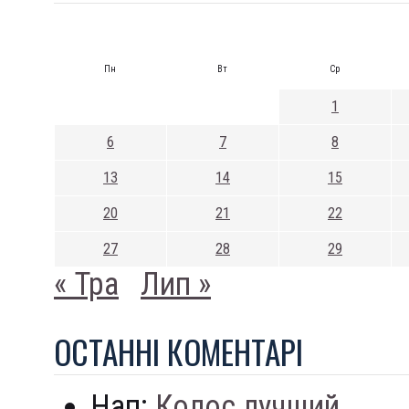
Пн
Вт
Ср
1
6
7
8
13
14
15
20
21
22
27
28
29
« Тра
Лип »
ОСТАННI КОМЕНТАРI
Нап:
Колос лучший...