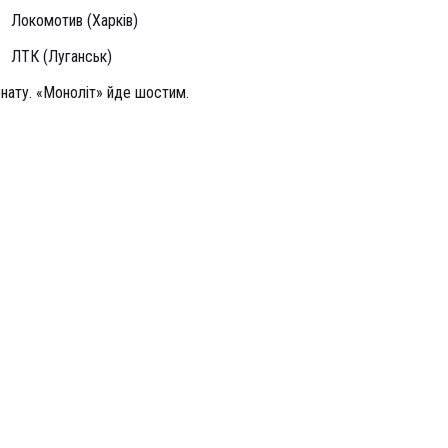
Локомотив (Харків)
ЛТК (Луганськ)
онату. «Моноліт» йде шостим.