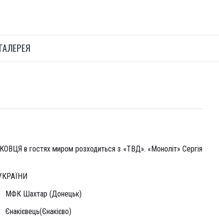
ГАЛЕРЕЯ
ВЦЯ в гостях миром розходиться з «ТВД». «Моноліт» Сергія
УКРАЇНИ
МФК Шахтар (Донецьк)
Єнакієвець(Єнакієво)