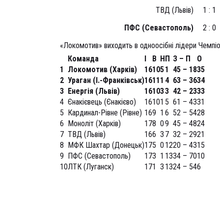
ТВД (Львів)
1 : 1
ПФС (Севастополь)
2 : 0
«Локомотив» виходить в одноосібні лідери Чемпі
Команда
І
В
Н
П
З – П
О
1
Локомотив (Харків)
16
10
5
1
45 – 18
35
2
Ураган (І.-Франківськ)
16
11
1
4
63 – 36
34
3
Енергія (Львів)
16
10
3
3
42 – 23
33
4
Єнакієвець (Єнакієво)
16
10
1
5
61 – 43
31
5
Кардинал-Рівне (Рівне)
16
9
1
6
52 – 54
28
6
Моноліт (Харків)
17
8
0
9
45 – 48
24
7
ТВД (Львів)
16
6
3
7
32 – 29
21
8
МФК Шахтар (Донецьк)
17
5
0
12
20 – 43
15
9
ПФС (Севастополь)
17
3
1
13
34 – 70
10
10
ЛТК (Луганск)
17
1
3
13
24 – 54
6