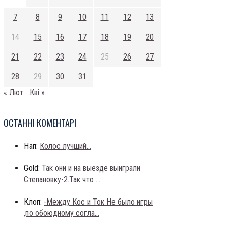
7
8
9
10
11
12
13
14
15
16
17
18
19
20
21
22
23
24
25
26
27
28
29
30
31
« Лют
Кві »
ОСТАННI КОМЕНТАРI
Нап:
Колос лучший...
Gold:
Так они и на выезде выиграли
Степановку-2.Так что ...
Клоп:
-Между Кос и Ток Не было игры
,по обоюдному согла...