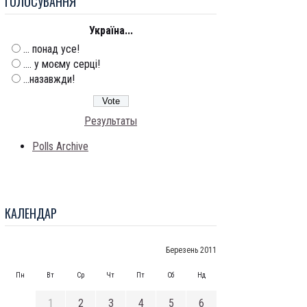
ГОЛОСУВАННЯ
Україна...
... понад усе!
.... у моєму серці!
...назавжди!
Результаты
Polls Archive
КАЛЕНДАР
Березень 2011
Пн
Вт
Ср
Чт
Пт
Сб
Нд
1
2
3
4
5
6