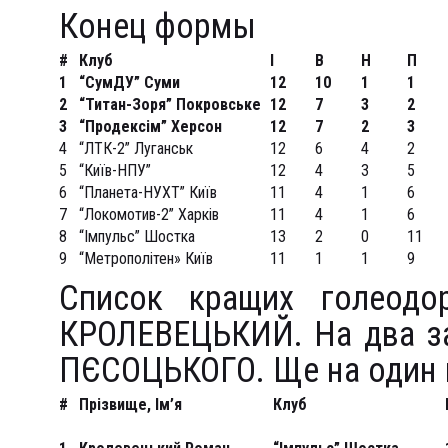
Конец формы
#
Клуб
I
В
Н
П
1
“СумДУ” Суми
12
10
1
1
2
“Титан-Зоря” Покровське
12
7
3
2
3
“Продексім” Херсон
12
7
2
3
4
“ЛТК-2” Луганськ
12
6
4
2
5
“Київ-НПУ”
12
4
3
5
6
“Планета-НУХТ” Київ
11
4
1
6
7
“Локомотив-2” Харків
11
4
1
6
8
“Імпульс” Шостка
13
2
0
11
9
“Метрополітен» Київ
11
1
1
9
Список кращих голеодо
КРОЛЕВЕЦЬКИЙ. На два за
ПЄСОЦЬКОГО. Ще на один 
#
Прізвище, Ім’я
Клуб