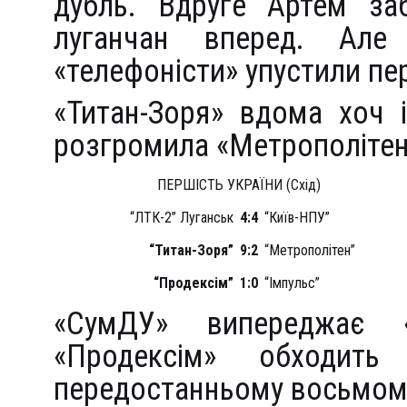
дубль. Вдруге Артем заб
луганчан вперед. Але
«телефоністи» упустили пе
«Титан-Зоря» вдома хоч 
розгромила «Метрополітен
ПЕРШІСТЬ УКРАЇНИ (Схід)
“ЛТК-2” Луганськ
4:4
“Київ-НПУ”
“Титан-Зоря”
9:2
“Метрополітен”
“Продексім”
1:0
“Імпульс”
«СумДУ» випереджає 
«Продексім» обходит
передостанньому восьмому