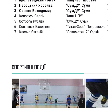
1
Кролевецький Роман
“Імпульс” Шостка
2
Пєсоцький Ярослав
“СумДУ” Суми
3
Саєнко Володимир
“СумДУ” Суми
4
Конопчук Сергій
“Київ-НПУ”
5
Острога Руслан
“СумДУ” Суми
6
Сопільняк Валентин
“Титан-Зоря” Покровське
7
Клочко Євгеній
“Локомотив-2” Харків
СПОРТИВНI ПОДІЇ