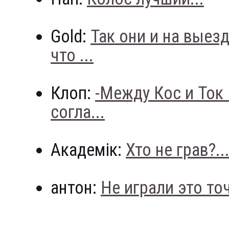
Gold:
Так они и на выез
что ...
Клоп:
-Между Кос и Ток
согла...
Академік:
Хто не грав?..
антон:
Не играли это точн