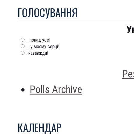
ГОЛОСУВАННЯ
У
... понад усе!
.... у моєму серці!
...назавжди!
Ре
Polls Archive
КАЛЕНДАР