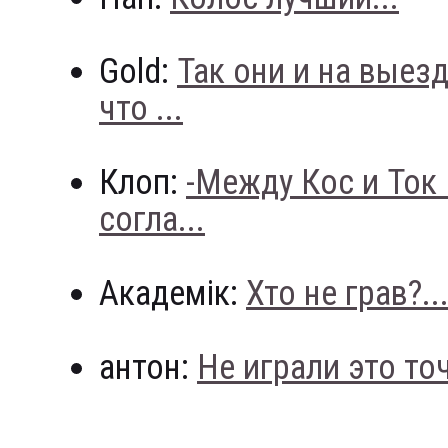
Gold:
Так они и на выез
что ...
Клоп:
-Между Кос и Ток
согла...
Академік:
Хто не грав?..
антон:
Не играли это точн