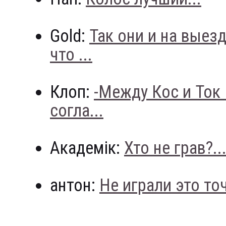
Gold:
Так они и на выез
что ...
Клоп:
-Между Кос и Ток
согла...
Академік:
Хто не грав?..
антон:
Не играли это точн