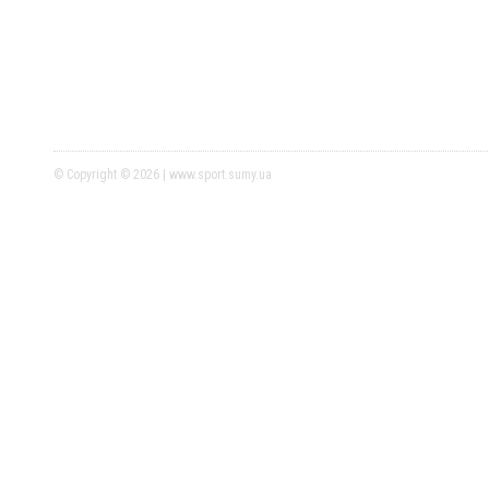
© Copyright © 2026 | www.sport.sumy.ua