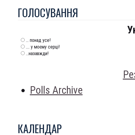
ГОЛОСУВАННЯ
У
... понад усе!
.... у моєму серці!
...назавжди!
Ре
Polls Archive
КАЛЕНДАР