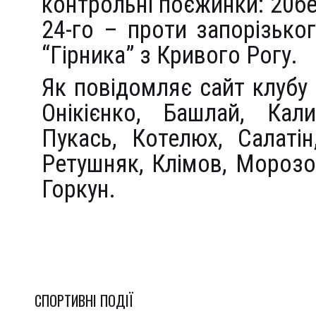
контрольні поєжинки: 20бе
24-го – проти запорізьког
“Гірника” з Кривого Рогу.
Як повідомляє сайт клубу 
Онікієнко, Башлай, Кали
Пукась, Котелюх, Салатін
Ретушняк, Клімов, Морозо
Горкун.
СПОРТИВНI ПОДІЇ