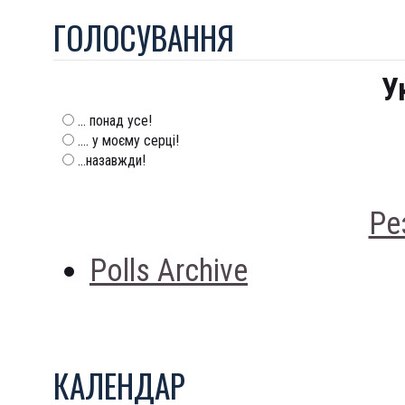
ГОЛОСУВАННЯ
У
... понад усе!
.... у моєму серці!
...назавжди!
Ре
Polls Archive
КАЛЕНДАР