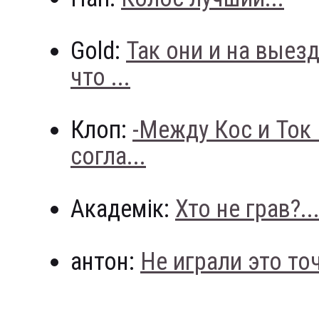
Gold:
Так они и на выез
что ...
Клоп:
-Между Кос и Ток
согла...
Академік:
Хто не грав?..
антон:
Не играли это точн