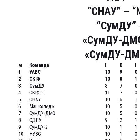
“СНАУ”
– “
“СумДУ”
«СумДУ-ДМ
«СумДУ-ДМ
м
Команда
І
В
Н
1
УАБС
10
9
0
2
СКІФ
10
8
1
3
СумДУ
8
7
0
4
СКІФ-2
11
7
0
5
СНАУ
10
6
1
6
Машколедж
10
5
0
7
СумДУ-ДМО
10
5
0
8
СДПУ
9
2
1
9
СумДУ-2
10
1
1
10
НУВС
10
1
0