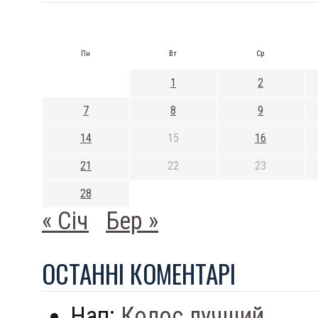
Пн
Вт
Ср
1
2
7
8
9
14
15
16
21
22
23
28
« Січ
Бер »
ОСТАННI КОМЕНТАРI
Нап:
Колос лучший...