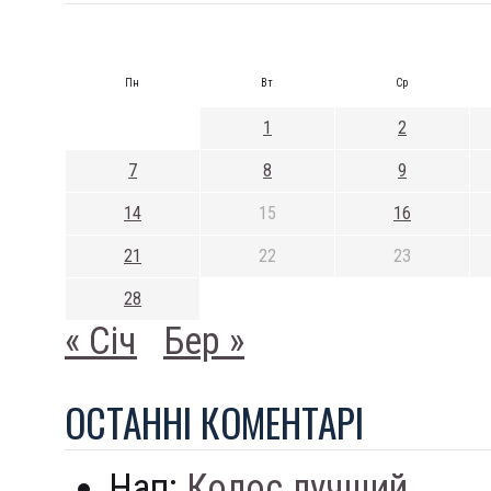
Пн
Вт
Ср
1
2
7
8
9
14
15
16
21
22
23
28
« Січ
Бер »
ОСТАННI КОМЕНТАРI
Нап:
Колос лучший...