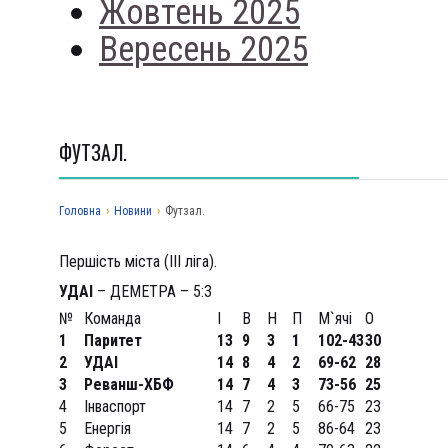
Жовтень 2025
Вересень 2025
ФУТЗАЛ.
Головна
›
Новини
›
Футзал.
Першість міста (ІІІ ліга).
УДАІ
– ДЕМЕТРА – 5:3
№
Команда
І
В
Н
П
М`ячі
О
1
Паритет
13
9
3
1
102-43
30
2
УДАІ
14
8
4
2
69-62
28
3
Реванш-ХБФ
14
7
4
3
73-56
25
4
Інваспорт
14
7
2
5
66-75
23
5
Енергія
14
7
2
5
86-64
23