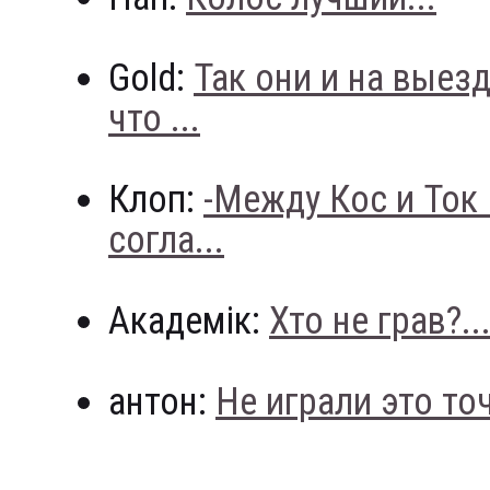
Gold:
Так они и на выез
что ...
Клоп:
-Между Кос и Ток
согла...
Академік:
Хто не грав?..
антон:
Не играли это точн