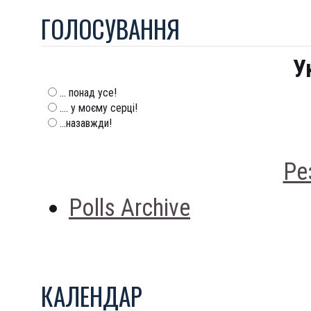
ГОЛОСУВАННЯ
У
... понад усе!
.... у моєму серці!
...назавжди!
Ре
Polls Archive
КАЛЕНДАР