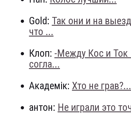
Gold:
Так они и на выез
что ...
Клоп:
-Между Кос и Ток
согла...
Академік:
Хто не грав?..
антон:
Не играли это точн