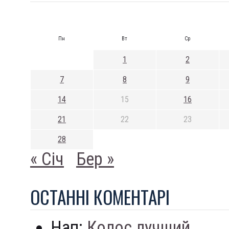
Пн
Вт
Ср
1
2
7
8
9
14
15
16
21
22
23
28
« Січ
Бер »
ОСТАННI КОМЕНТАРI
Нап:
Колос лучший...