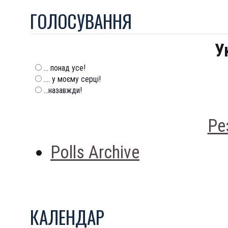
ГОЛОСУВАННЯ
У
... понад усе!
.... у моєму серці!
...назавжди!
Ре
Polls Archive
КАЛЕНДАР