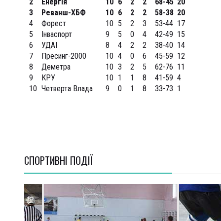
2
Енергія
10
6
2
2
68-45
20
3
Реванш-ХБФ
10
6
2
2
58-38
20
4
Форест
10
5
2
3
53-44
17
5
Інваспорт
9
5
0
4
42-49
15
6
УДАІ
8
4
2
2
38-40
14
7
Пресинг-2000
10
4
0
6
45-59
12
8
Деметра
10
3
2
5
62-76
11
9
КРУ
10
1
1
8
41-59
4
10
Четверта Влада
9
0
1
8
33-73
1
СПОРТИВНI ПОДІЇ