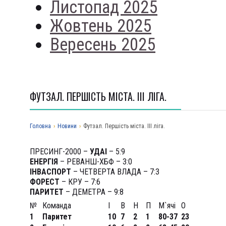
Листопад 2025
Жовтень 2025
Вересень 2025
ФУТЗАЛ. ПЕРШІСТЬ МІСТА. ІІІ ЛІГА.
Головна
›
Новини
›
Футзал. Першість міста. ІІІ ліга.
ПРЕСИНГ-2000 –
УДАІ
– 5:9
ЕНЕРГІЯ
– РЕВАНШ-ХБФ – 3:0
ІНВАСПОРТ
– ЧЕТВЕРТА ВЛАДА – 7:3
ФОРЕСТ
– КРУ – 7:6
ПАРИТЕТ
– ДЕМЕТРА – 9:8
№
Команда
І
В
Н
П
М`ячі
О
1
Паритет
10
7
2
1
80-37
23