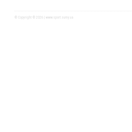
© Copyright © 2026 | www.sport.sumy.ua