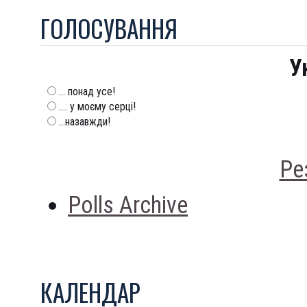
ГОЛОСУВАННЯ
У
... понад усе!
.... у моєму серці!
...назавжди!
Ре
Polls Archive
КАЛЕНДАР