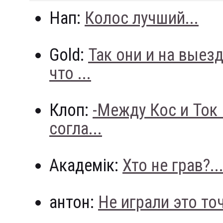
Нап:
Колос лучший...
Gold:
Так они и на выез
что ...
Клоп:
-Между Кос и Ток
согла...
Академік:
Хто не грав?..
антон:
Не играли это точн