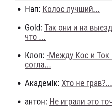
Нап:
Колос лучший...
Gold:
Так они и на выез
что ...
Клоп:
-Между Кос и Ток
согла...
Академік:
Хто не грав?..
антон:
Не играли это точн