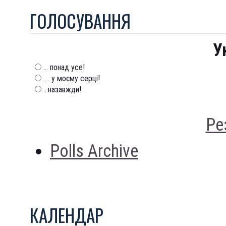
ГОЛОСУВАННЯ
У
... понад усе!
.... у моєму серці!
...назавжди!
Ре
Polls Archive
КАЛЕНДАР