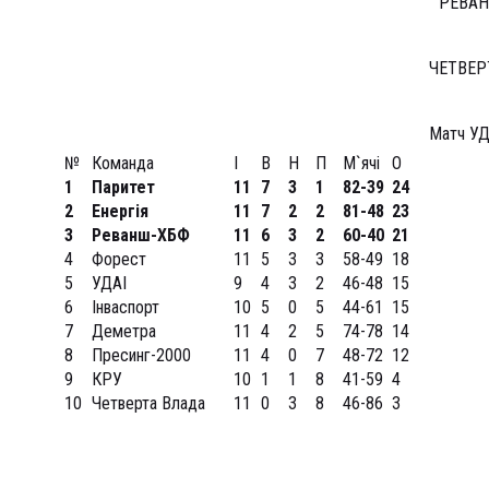
РЕВАН
ЧЕТВЕР
Матч УД
№
Команда
І
В
Н
П
М`ячі
О
1
Паритет
11
7
3
1
82-39
24
2
Енергія
11
7
2
2
81-48
23
3
Реванш-ХБФ
11
6
3
2
60-40
21
4
Форест
11
5
3
3
58-49
18
5
УДАІ
9
4
3
2
46-48
15
6
Інваспорт
10
5
0
5
44-61
15
7
Деметра
11
4
2
5
74-78
14
8
Пресинг-2000
11
4
0
7
48-72
12
9
КРУ
10
1
1
8
41-59
4
10
Четверта Влада
11
0
3
8
46-86
3