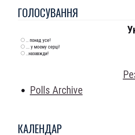
ГОЛОСУВАННЯ
У
... понад усе!
.... у моєму серці!
...назавжди!
Ре
Polls Archive
КАЛЕНДАР