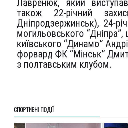
Лавренюк, який виступав
також 22-річний захи
Дніпродзержинськ), 24-р
могильовського “Дніпра”, 
київського “Динамо” Андрій
форвард ФК “Мінськ” Дмит
з полтавським клубом.
СПОРТИВНI ПОДІЇ