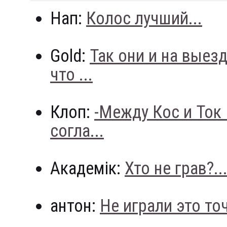
Нап:
Колос лучший...
Gold:
Так они и на выез
что ...
Клоп:
-Между Кос и Ток
согла...
Академік:
Хто не грав?..
антон:
Не играли это точн