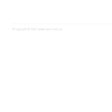
© Copyright © 2026 | www.sport.sumy.ua