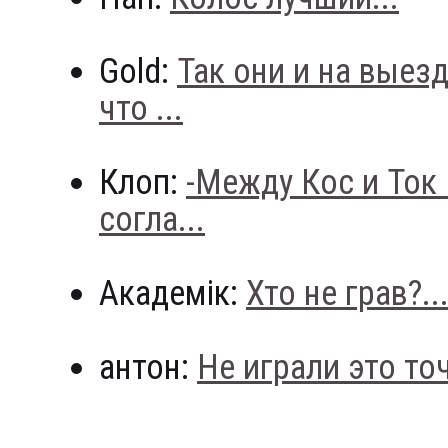
Gold:
Так они и на выез
что ...
Клоп:
-Между Кос и Ток
согла...
Академік:
Хто не грав?..
антон:
Не играли это точн