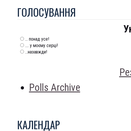
ГОЛОСУВАННЯ
У
... понад усе!
.... у моєму серці!
...назавжди!
Ре
Polls Archive
КАЛЕНДАР