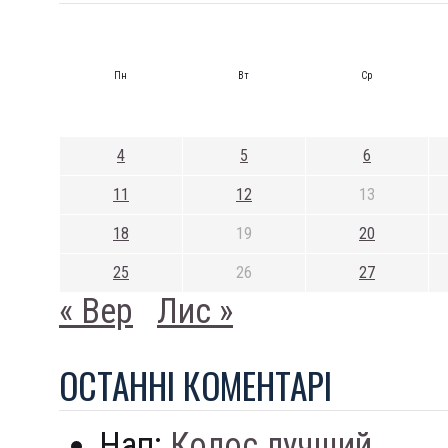
Пн
Вт
Ср
4
5
6
11
12
13
18
19
20
25
26
27
« Вер
Лис »
ОСТАННI КОМЕНТАРI
Нап:
Колос лучший...