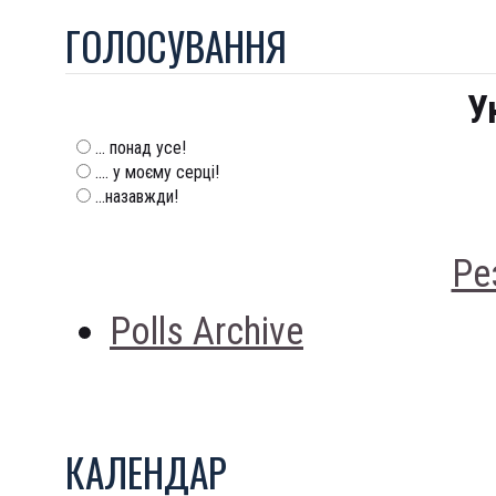
ГОЛОСУВАННЯ
У
... понад усе!
.... у моєму серці!
...назавжди!
Ре
Polls Archive
КАЛЕНДАР