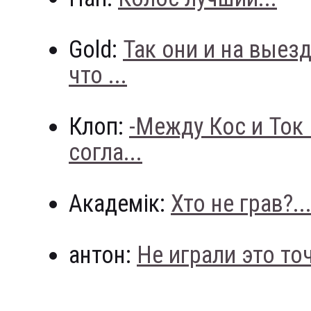
Gold:
Так они и на выез
что ...
Клоп:
-Между Кос и Ток
согла...
Академік:
Хто не грав?..
антон:
Не играли это точн