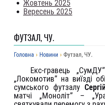
Жовтень 2025
Вересень 2025
ФУТЗАЛ, ЧУ.
Головна
›
Новини
›
Футзал, ЧУ.
Екс-гравець „СумД
„Локомотив” на виїзді об
сумського футзалу
Серг
матчі „Моноліт” – „Ура
святкували перемогу з рах