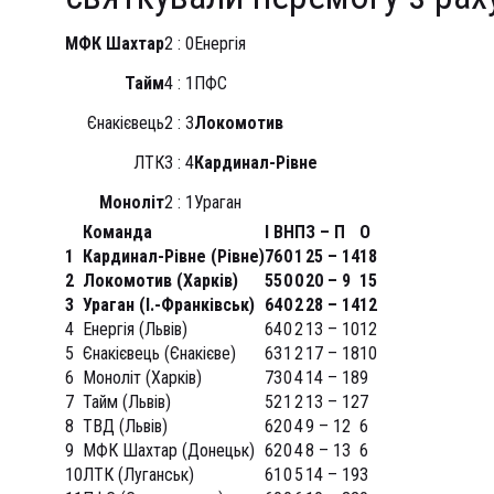
МФК Шахтар
2 : 0
Енергія
Тайм
4 : 1
ПФС
Єнакієвець
2 : 3
Локомотив
ЛТК
3 : 4
Кардинал-Рівне
Моноліт
2 : 1
Ураган
Команда
І
В
Н
П
З – П
О
1
Кардинал-Рівне (Рівне)
7
6
0
1
25 – 14
18
2
Локомотив (Харків)
5
5
0
0
20 – 9
15
3
Ураган (І.-Франківськ)
6
4
0
2
28 – 14
12
4
Енергія (Львів)
6
4
0
2
13 – 10
12
5
Єнакієвець (Єнакієве)
6
3
1
2
17 – 18
10
6
Моноліт (Харків)
7
3
0
4
14 – 18
9
7
Тайм (Львів)
5
2
1
2
13 – 12
7
8
ТВД (Львів)
6
2
0
4
9 – 12
6
9
МФК Шахтар (Донецьк)
6
2
0
4
8 – 13
6
10
ЛТК (Луганськ)
6
1
0
5
14 – 19
3