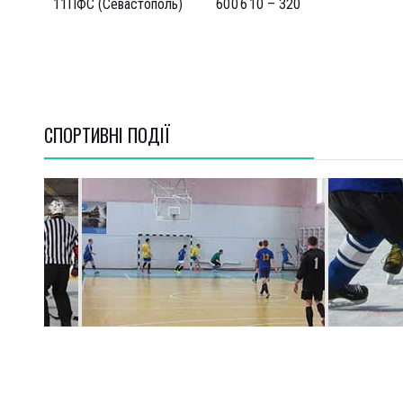
11
ПФС (Севастополь)
6
0
0
6
10 – 32
0
СПОРТИВНI ПОДІЇ