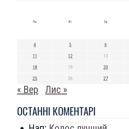
Пн
Вт
Ср
4
5
6
11
12
13
18
19
20
25
26
27
« Вер
Лис »
ОСТАННI КОМЕНТАРI
Нап:
Колос лучший...