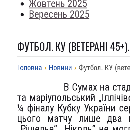
Жовтень 2025
Вересень 2025
ФУТБОЛ. КУ (ВЕТЕРАНІ 45+).
Головна
›
Новини
›
Футбол. КУ (вете
В Сумах на стад
та маріупольський „Іллічі
¼ фіналу Кубку України се
цього матчу лише два кл
„Рішелье” „Ніколь” не мог