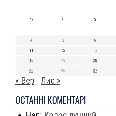
Пн
Вт
Ср
4
5
6
11
12
13
18
19
20
25
26
27
« Вер
Лис »
ОСТАННI КОМЕНТАРI
Нап:
Колос лучший...