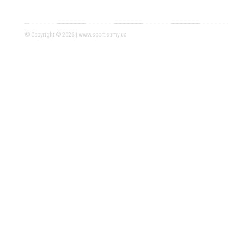
© Copyright © 2026 | www.sport.sumy.ua