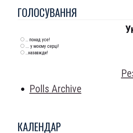
ГОЛОСУВАННЯ
У
... понад усе!
.... у моєму серці!
...назавжди!
Ре
Polls Archive
КАЛЕНДАР