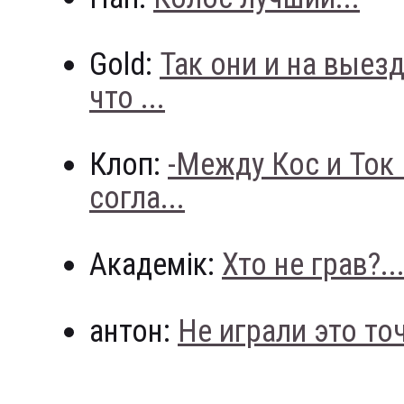
Gold:
Так они и на выез
что ...
Клоп:
-Между Кос и Ток
согла...
Академік:
Хто не грав?..
антон:
Не играли это точн