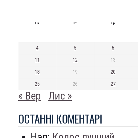
Пн
Вт
Ср
4
5
6
11
12
13
18
19
20
25
26
27
« Вер
Лис »
ОСТАННI КОМЕНТАРI
Нап:
Колос лучший...