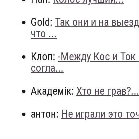
Gold:
Так они и на выез
что ...
Клоп:
-Между Кос и Ток
согла...
Академік:
Хто не грав?..
антон:
Не играли это точн