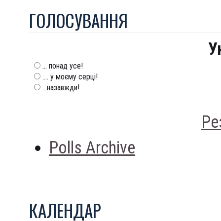
ГОЛОСУВАННЯ
У
... понад усе!
.... у моєму серці!
...назавжди!
Ре
Polls Archive
КАЛЕНДАР