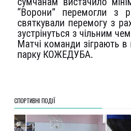
сумчанам вистачило мінім
“Ворони” перемогли з р
святкували перемогу з рах
зустрінуться з чільним че
Матчі команди зіграють в 
парку КОЖЕДУБА.
СПОРТИВНI ПОДІЇ