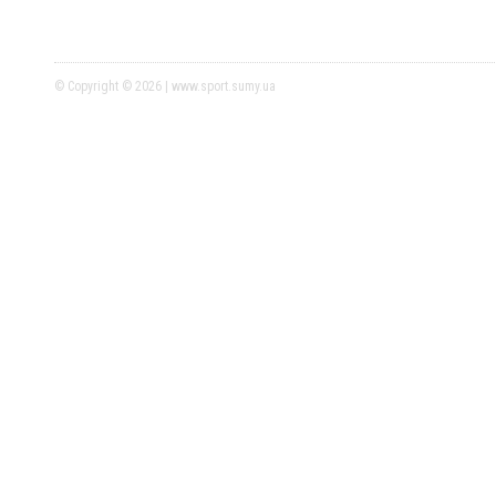
© Copyright © 2026 | www.sport.sumy.ua