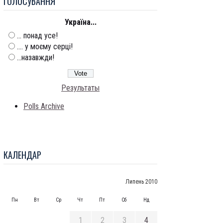
ГОЛОСУВАННЯ
Україна...
... понад усе!
.... у моєму серці!
...назавжди!
Результаты
Polls Archive
КАЛЕНДАР
Липень 2010
Пн
Вт
Ср
Чт
Пт
Сб
Нд
1
2
3
4