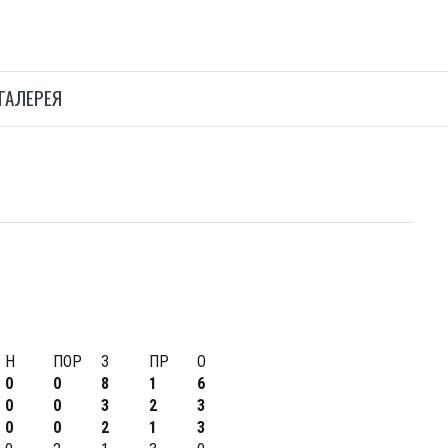
ГАЛЕРЕЯ
Н
ПОР
З
ПР
О
0
0
8
1
6
0
0
3
2
3
0
0
2
1
3