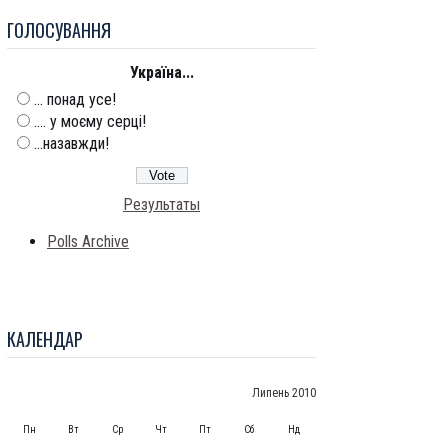
ГОЛОСУВАННЯ
Україна...
... понад усе!
.... у моєму серці!
...назавжди!
Результаты
Polls Archive
КАЛЕНДАР
Липень 2010
Пн
Вт
Ср
Чт
Пт
Сб
Нд