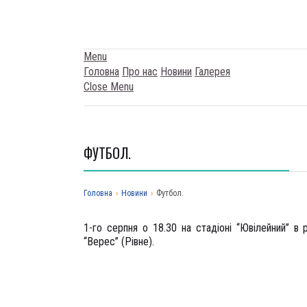
Menu
Головна
Про нас
Новини
Галерея
Close Menu
ФУТБОЛ.
Головна
›
Новини
›
Футбол.
1-го серпня о 18.30 на стадіоні “Ювілейний” 
“Верес” (Рівне).