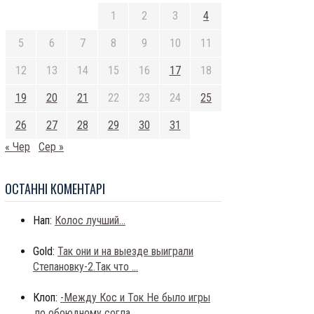
1
2
3
4
5
6
7
8
9
10
11
12
13
14
15
16
17
18
19
20
21
22
23
24
25
26
27
28
29
30
31
« Чер
Сер »
ОСТАННI КОМЕНТАРI
Нап:
Колос лучший...
Gold:
Так они и на выезде выиграли
Степановку-2.Так что ...
Клоп:
-Между Кос и Ток Не было игры
,по обоюдному согла...