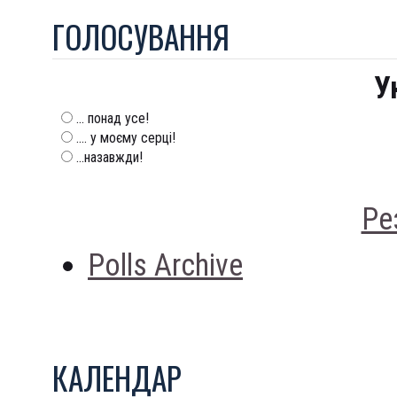
ГОЛОСУВАННЯ
У
... понад усе!
.... у моєму серці!
...назавжди!
Ре
Polls Archive
КАЛЕНДАР