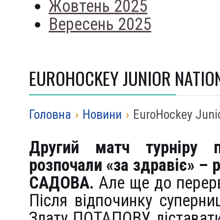
Жовтень 2025
Вересень 2025
EUROHOCKEY JUNIOR NATIO
Головна
›
Новини
›
EuroHockey Junio
Другий матч турніру п
розпочали «за здравіє» – 
САДОВА.
Але ще до перерв
Після відпочинку суперни
Злату ПОТАПОВУ діставати 