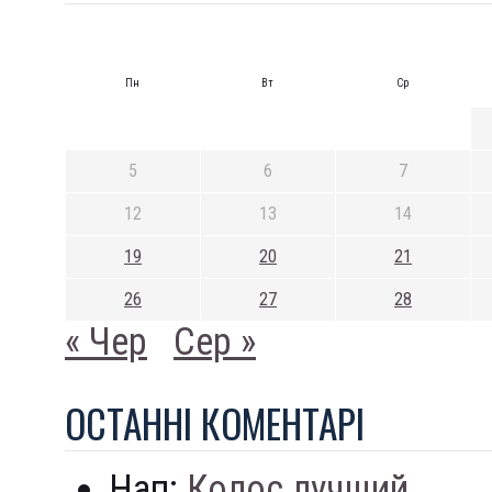
Пн
Вт
Ср
5
6
7
12
13
14
19
20
21
26
27
28
« Чер
Сер »
ОСТАННI КОМЕНТАРI
Нап:
Колос лучший...