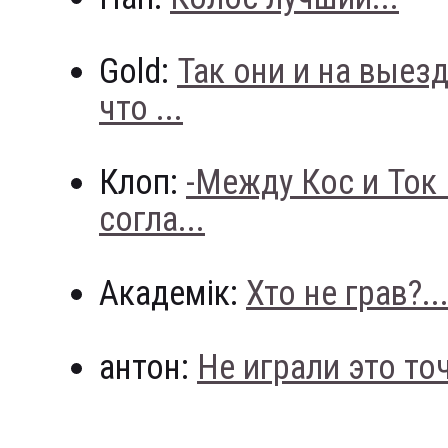
Gold:
Так они и на выез
что ...
Клоп:
-Между Кос и Ток
согла...
Академік:
Хто не грав?..
антон:
Не играли это точн