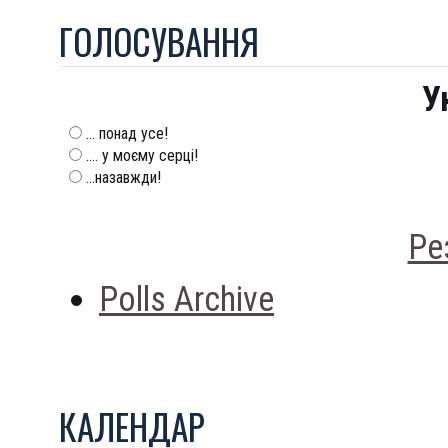
ГОЛОСУВАННЯ
У
... понад усе!
.... у моєму серці!
...назавжди!
Ре
Polls Archive
КАЛЕНДАР