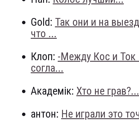
Gold:
Так они и на выез
что ...
Клоп:
-Между Кос и Ток
согла...
Академік:
Хто не грав?..
антон:
Не играли это точн