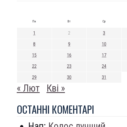
Пн
Вт
Ср
1
2
3
8
9
10
15
16
17
22
23
24
29
30
31
« Лют
Кві »
ОСТАННI КОМЕНТАРI
Нап:
Колос лучший...