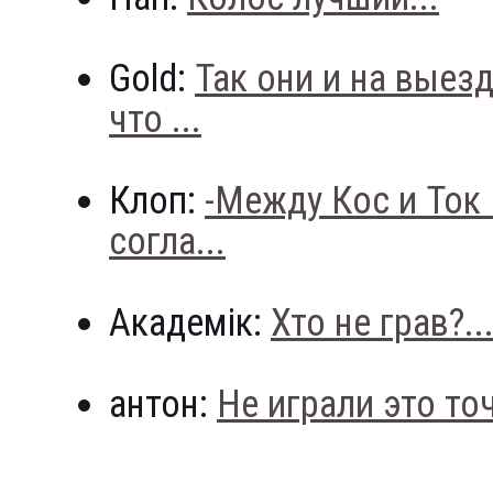
Gold:
Так они и на выез
что ...
Клоп:
-Между Кос и Ток
согла...
Академік:
Хто не грав?..
антон:
Не играли это точн