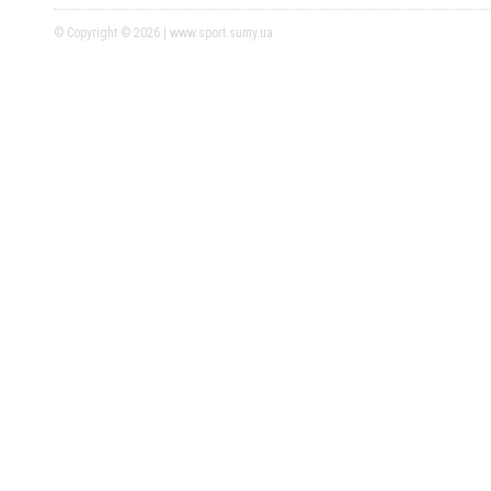
© Copyright © 2026 | www.sport.sumy.ua