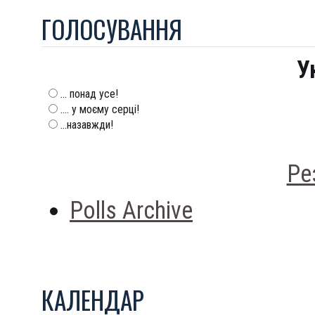
ГОЛОСУВАННЯ
У
... понад усе!
.... у моєму серці!
...назавжди!
Ре
Polls Archive
КАЛЕНДАР