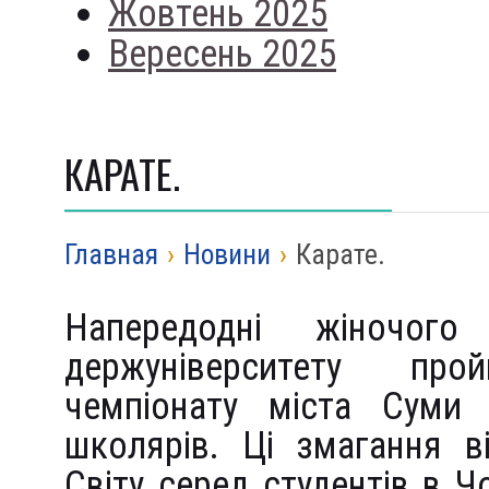
Жовтень 2025
Вересень 2025
КАРАТЕ.
Главная
›
Новини
›
Карате.
Напередодні жіночог
держуніверситету пр
чемпіонату міста Суми 
школярів. Ці змагання в
Світу серед студентів в Ч