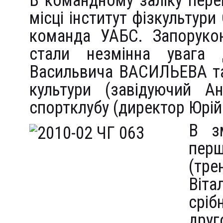
В командному заліку пере
місці інститут фізкультури
команда УАБС. Запоруко
стали незмінна увага 
Васильвича ВАСИЛЬЕВА та
культури (завідуючий А
спортклубу (директор Юрі
В з
перш
(тр
Віта
сріб
дру