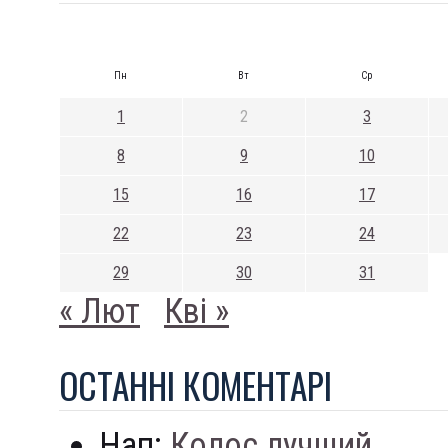
Пн
Вт
Ср
1
2
3
8
9
10
15
16
17
22
23
24
29
30
31
« Лют
Кві »
ОСТАННI КОМЕНТАРI
Нап:
Колос лучший...