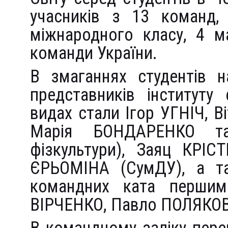
учасників з 13 команд,
міжнародного класу, 4 м
команди України.
В змаганнях студентів н
представників інституту
видах стали Ігор УГНІЧ, В
Марія БОНДАРЕНКО та
фізкультури), Заяц КРІС
ЄРЬОМІНА (СумДУ), а т
командних ката першим
ВІРЧЕНКО, Павло ПОЛЯКОВ