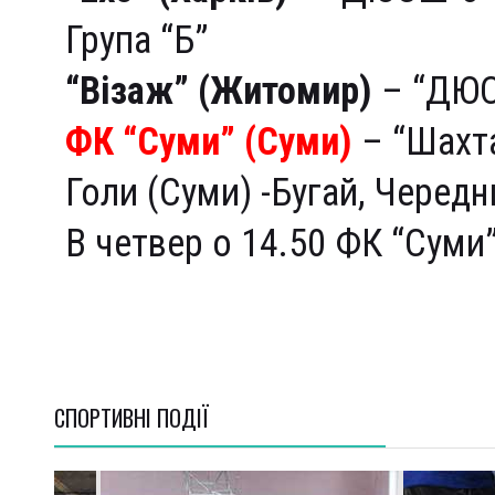
Група “Б”
“Візаж” (Житомир)
– “ДЮСШ
ФК “Суми” (Суми)
– “Шахта
Голи (Суми) -Бугай, Чередн
В четвер о 14.50 ФК “Суми”
СПОРТИВНI ПОДІЇ