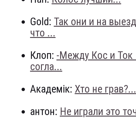
Gold:
Так они и на выез
что ...
Клоп:
-Между Кос и Ток
согла...
Академік:
Хто не грав?..
антон:
Не играли это точн