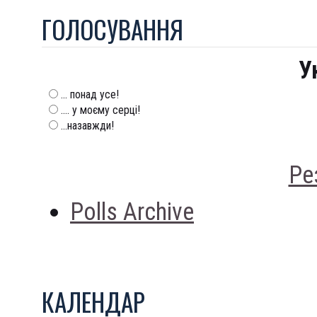
ГОЛОСУВАННЯ
У
... понад усе!
.... у моєму серці!
...назавжди!
Ре
Polls Archive
КАЛЕНДАР