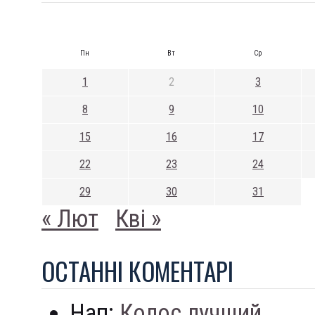
Пн
Вт
Ср
1
2
3
8
9
10
15
16
17
22
23
24
29
30
31
« Лют
Кві »
ОСТАННI КОМЕНТАРI
Нап:
Колос лучший...