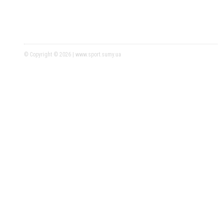
© Copyright © 2026 | www.sport.sumy.ua