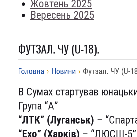
Жовтень 2025
Вересень 2025
ФУТЗАЛ. ЧУ (U-18).
Головна
›
Новини
›
Футзал. ЧУ (U-18
В Сумах стартував юнацьки
Група “А”
“ЛТК” (Луганськ)
– “Спарта
“Ехо” (Харків)
– “ДЮСШ-5” 