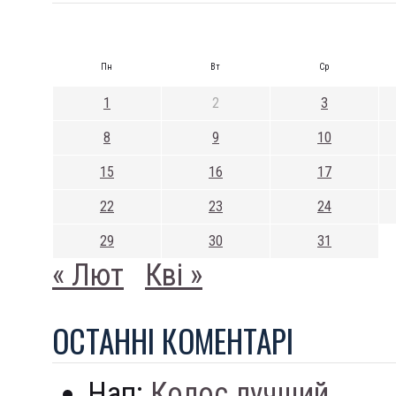
Пн
Вт
Ср
1
2
3
8
9
10
15
16
17
22
23
24
29
30
31
« Лют
Кві »
ОСТАННI КОМЕНТАРI
Нап:
Колос лучший...