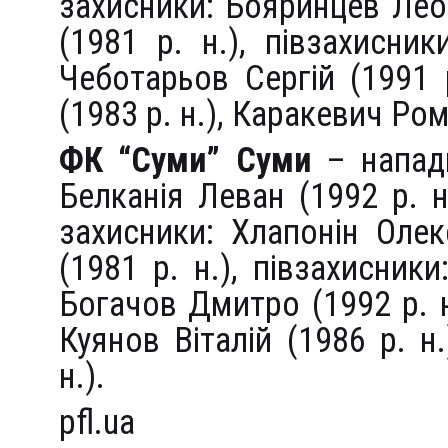
захисники: Бояринцев Леон
(1981 р. н.), півзахисник
Чеботарьов Сергій (1991 
(1983 р. н.), Каракевич Ром
ФК “Суми” Суми
– нападн
Белканія Леван (1992 р. н.
захисники: Хлапонін Олек
(1981 р. н.), півзахисник
Богачов Дмитро (1992 р. н.
Куянов Віталій (1986 р. н
н.).
pfl.ua