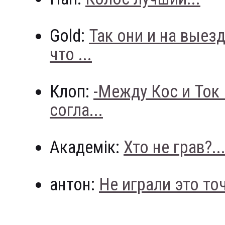
Gold:
Так они и на выез
что ...
Клоп:
-Между Кос и Ток
согла...
Академік:
Хто не грав?..
антон:
Не играли это точн