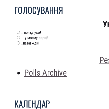
ГОЛОСУВАННЯ
У
... понад усе!
.... у моєму серці!
...назавжди!
Ре
Polls Archive
КАЛЕНДАР